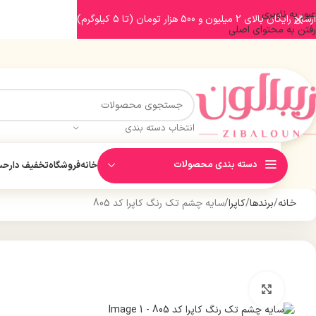
عبور به ناوبری
ارسال رایگان بالای 2 میلیون و 500 هزار تومان (تا 5 کیلوگرم)
رفتن به محتوای اصلی
انتخاب دسته بندی
دسته بندی محصولات
خانه
فروشگاه
تخفیف دار
حسا
خانه
برندها
کاپرا
سایه چشم تک رنگ کاپرا کد 805
بزرگنمایی تصویر