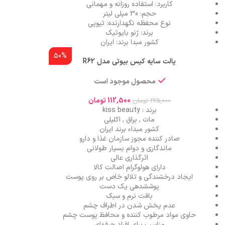
کاربرد: استفاده روزانه و مهمانی
حجم: 30 میلی لیتر
نوع محفظه نگهدارنده: تیوپی
برند: ژنو بایوتیک
کشور مبدا برند: ایران
50%
پالت سایه کیس بیوتی مدل R62
محصول موجود است
112,500
تومان
225,000
تومان
برند : kiss beauty
مات , براق , اکلیلی
کشور مبداء برند ایران
صادر کننده مجوز سازمان غذا و دارو
ماندگاری و دوام بسیار طولانی
اثرگذاری عالی
دارای هولوگرام اصالت کالا
ایجاد درخشندگی و تلالو خاص بر روی پوست
پوششدهی یک دست
بافت نرم و سبک
عدم پخش شدن در اطراف چشم
حاوی مواد مرطوب کننده و محافظ پوست چشم
مناسب برای افراد حرفهای