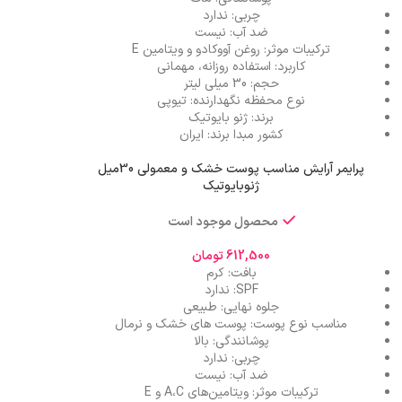
چربی: ندارد
ضد آب: نیست
ترکیبات موثر: روغن آووکادو و ویتامین E
کاربرد: استفاده روزانه، مهمانی
حجم: 30 میلی لیتر
نوع محفظه نگهدارنده: تیوپی
برند: ژنو بایوتیک
کشور مبدا برند: ایران
پرایمر آرایش مناسب پوست خشک و معمولی 30میل
ژنوبایوتیک
محصول موجود است
612,500
تومان
بافت: کرم
SPF: ندارد
جلوه نهایی: طبیعی
مناسب نوع پوست: پوست های خشک و نرمال
پوشانندگی: بالا
چربی: ندارد
ضد آب: نیست
ترکیبات موثر: ویتامین‌های A،C و E