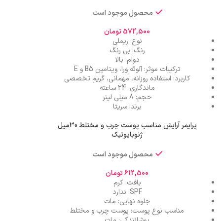
محصول موجود است
572,500
تومان
نوع: ریملی
رنگ: بی رنگ
دوام: بالا
ترکیبات موثر: آلوئه ورا، ویتامین B5 و E
کاربرد: استفاده روزانه، مهمانی، گریم تخصصی
ماندگاری: 24 ساعته
حجم: 8 میلی لیتر
برند: سریتا
پرایمر آرایش مناسب پوست چرب و مختلط 30میل
ژنوبایوتیک
محصول موجود است
612,500
تومان
بافت: کرم
SPF: ندارد
جلوه نهایی: مات
مناسب نوع پوست: پوست چرب و مختلط
پوشانندگی: مات