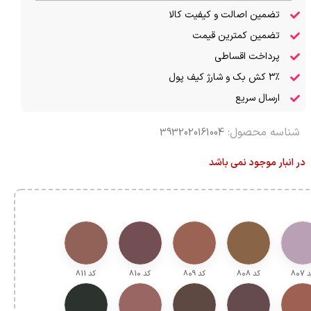
تضمین اصالت و کیفیت کالا
تضمین کمترین قیمت
پرداخت اقساطی
۳٪ کش بک و شارژ کیف پول
ارسال سریع
شناسه محصول:
3932020161004
در انبار موجود نمی باشد
 ۸۰7
کد ۸۰8
کد ۸۰9
کد ۸10
کد ۸11