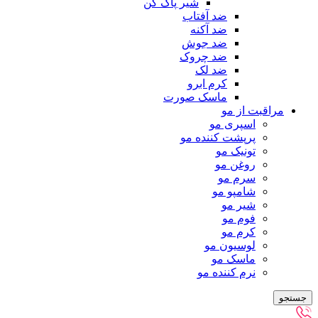
شیر پاک کن
ضد آفتاب
ضد آکنه
ضد جوش
ضد چروک
ضد لک
کرم ابرو
ماسک صورت
مراقبت از مو
اسپری مو
پرپشت کننده مو
تونیک مو
روغن مو
سرم مو
شامپو مو
شیر مو
فوم مو
کرم مو
لوسیون مو
ماسک مو
نرم کننده مو
جستجو