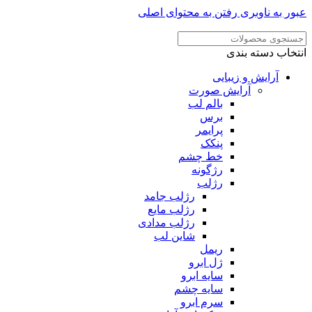
عبور به ناوبری
رفتن به محتوای اصلی
انتخاب دسته بندی
آرایش و زیبایی
آرایش صورت
بالم لب
برس
پرایمر
پنکک
خط چشم
رژگونه
رژلب
رژلب جامد
رژلب مایع
رژلب مدادی
شاین لب
ریمل
ژل ابرو
سایه ابرو
سایه چشم
سرم ابرو