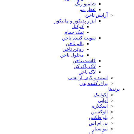
شامپو رنگ
عطر مو
آرایش ناخن
ابزار پدیکور و مانیکور
کوکتل
نمک حمام
تقویت کننده ناخن
بالم ناخن
روغن ناخن
محلول ناخن
کاشت ناخن
لاک پاک کن
لاک ناخن
استند و کیف آرایشی
براق کننده بدن
برندها
آکواتیک
آوایی
اسکلاره
الوکسین
بلو فلکس
بی ام اس
بیواستار