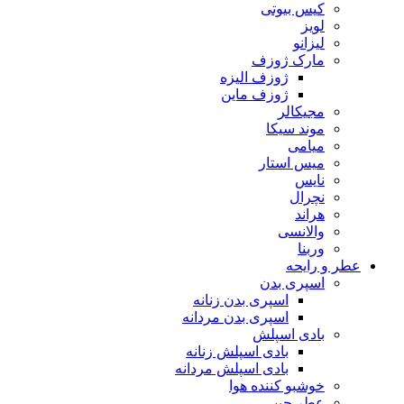
کیس بیوتی
لویز
لیزانو
مارک ژوزف
ژوزف الیزه
ژوزف ماین
مجیکالر
موند سیکا
میامی
میس استار
نایس
نچرال
هراند
والانسی
وربنا
عطر و رایحه
اسپری بدن
اسپری بدن زنانه
اسپری بدن مردانه
بادی اسپلش
بادی اسپلش زنانه
بادی اسپلش مردانه
خوشبو کننده هوا
عطر جیبی