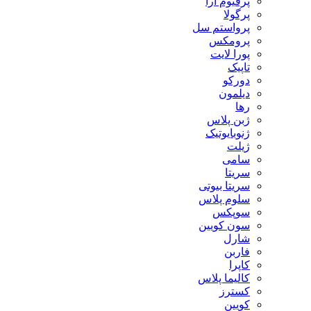
پرفیوم آرا
پرگولا
پرواستم سل
پرومکس
پورا لایت
تاپیک
دورکو
دیلمون
رها
ژبن پلاس
ژنوبایوتیک
ژیلت
سامی
سریتا
سریتا بیوتی
سلوم پلاس
سوپکس
سون کویین
شارل
فاربن
کاپرا
کالیما پلاس
کسترز
کویین