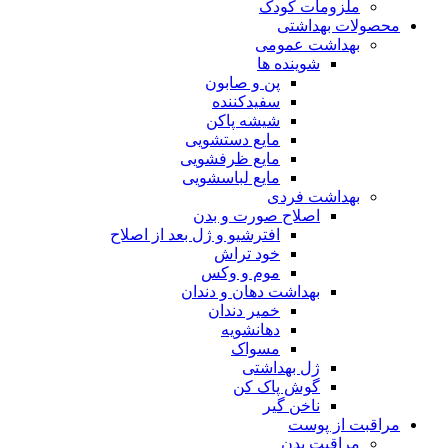
ملزومات کودک
محصولات بهداشتی
بهداشت عمومی
شوینده ها
پن و صابون
سفیدکننده
شیشه پاکن
مایع دستشویی
مایع ظرفشویی
مایع لباسشویی
بهداشت فردی
اصلاح صورت و بدن
افترشیو و ژل بعد از اصلاح
خود تراش
موم و وکس
بهداشت دهان و دندان
خمیر دندان
دهانشویه
مسواک
ژل بهداشتی
گوش پاک کن
ناخن گیر
مراقبت از پوست
مراقبت بدن