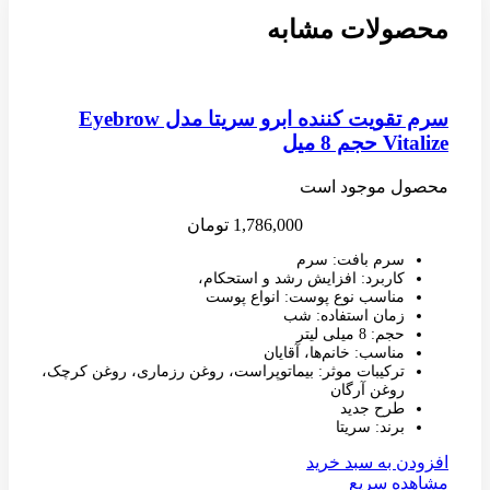
محصولات مشابه
سرم تقویت کننده ابرو سریتا مدل Eyebrow
Vitalize حجم 8 میل
محصول موجود است
1,786,000
تومان
سرم بافت: سرم
کاربرد: افزایش رشد و استحکام،
مناسب نوع پوست: انواع پوست
زمان استفاده: شب
حجم: 8 میلی لیتر
مناسب: خانم‌ها، آقایان
ترکیبات موثر: بیماتوپراست، روغن رزماری، روغن کرچک،
روغن آرگان
طرح جدید
برند: سریتا
افزودن به سبد خرید
مشاهده سریع