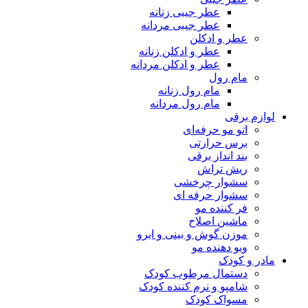
عطر جیبی زنانه
عطر جیبی مردانه
عطر و ادکلن
عطر و ادکلن زنانه
عطر و ادکلن مردانه
مام رول
مام رول زنانه
مام رول مردانه
لوازم برقی
اتو مو حرفه‌ای
برس حرارتی
بند انداز برقی
ریش تراش
سشوار چرخشی
سشوار حرفه ای
فر کننده‌ مو
ماشین اصلاح
موزن گوش و بینی و ابرو
ویو دهنده مو
مادر و کودک
دستمال مرطوب کودک
شامپو و نرم کننده کودک
مسواک کودک