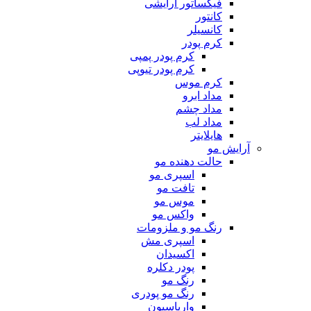
فیکساتور آرایشی
کانتور
کانسیلر
کرم پودر
کرم پودر پمپی
کرم پودر تیوپی
کرم موس
مداد ابرو
مداد چشم
مداد لب
هایلایتر
آرایش مو
حالت دهنده مو
اسپری مو
تافت مو
موس مو
واکس مو
رنگ مو و ملزومات
اسپری مش
اکسیدان
پودر دکلره
رنگ مو
رنگ مو پودری
واریاسیون