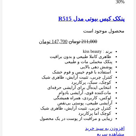
30%
پنکک کیس بیوتی مدل R515
محصول موجود است
211,000
تومان
147,700
تومان
برند : kiss beauty
ظاهری کاملا طبیعی و بدون براقیت
پنکک مخملی مات و طبیعی
پوشش دهی بالایی
استفاده با فوم خیس و فوم خشک
کنترل چربی، تثبیت آرایش، ظاهری شیک
کوچک، سبک، پرکاربرد
انتخابی ایده‌آل برای آرایشی حرفه‌ای
مات‌کننده قوی، آرایشی بادوام
لوکس، کاربردی، همراه همیشگی
آرایشی طبیعی، پوستی بی‌نقص
کنترل چربی، تثبیت آرایش، ظاهری شیک
کوچک اما پرکاربرد
زیبایی و مراقبت از پوست در یک محصول
افزودن به سبد خرید
مشاهده سریع