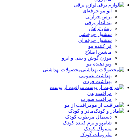
لوازم برقی
اتو مو حرفه‌ای
برس حرارتی
بند انداز برقی
ریش تراش
سشوار چرخشی
سشوار حرفه ای
فر کننده‌ مو
ماشین اصلاح
موزن گوش و بینی و ابرو
ویو دهنده مو
محصولات بهداشتی
بهداشت عمومی
بهداشت فردی
مراقبت از پوست
مراقبت بدن
مراقبت صورت
مراقبت از مو
مادر و کودک
دستمال مرطوب کودک
شامپو و نرم کننده کودک
مسواک کودک
ملزومات کودک