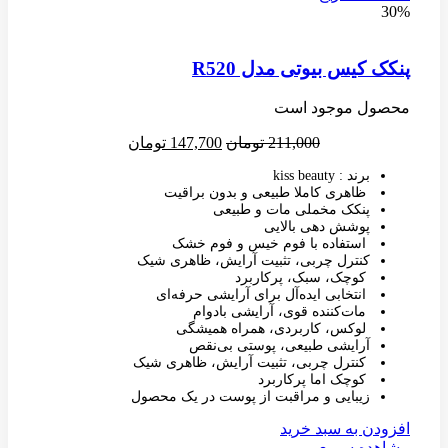
30%
پنکک کیس بیوتی مدل R520
محصول موجود است
211,000
تومان
147,700
تومان
برند : kiss beauty
ظاهری کاملا طبیعی و بدون براقیت
پنکک مخملی مات و طبیعی
پوشش دهی بالایی
استفاده با فوم خیس و فوم خشک
کنترل چربی، تثبیت آرایش، ظاهری شیک
کوچک، سبک، پرکاربرد
انتخابی ایده‌آل برای آرایشی حرفه‌ای
مات‌کننده قوی، آرایشی بادوام
لوکس، کاربردی، همراه همیشگی
آرایشی طبیعی، پوستی بی‌نقص
کنترل چربی، تثبیت آرایش، ظاهری شیک
کوچک اما پرکاربرد
زیبایی و مراقبت از پوست در یک محصول
افزودن به سبد خرید
مشاهده سریع