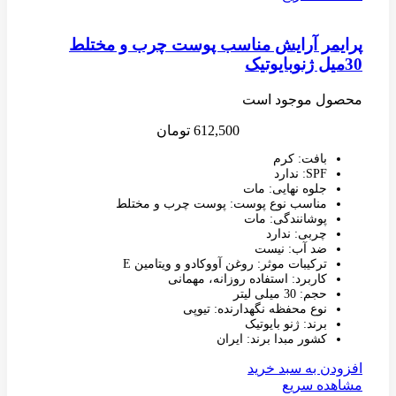
پرایمر آرایش مناسب پوست چرب و مختلط
30میل ژنوبایوتیک
محصول موجود است
612,500
تومان
بافت: کرم
SPF: ندارد
جلوه نهایی: مات
مناسب نوع پوست: پوست چرب و مختلط
پوشانندگی: مات
چربی: ندارد
ضد آب: نیست
ترکیبات موثر: روغن آووکادو و ویتامین E
کاربرد: استفاده روزانه، مهمانی
حجم: 30 میلی لیتر
نوع محفظه نگهدارنده: تیوپی
برند: ژنو بایوتیک
کشور مبدا برند: ایران
افزودن به سبد خرید
مشاهده سریع