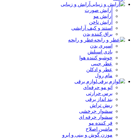
آرایش و زیبایی
آرایش صورت
آرایش مو
آرایش ناخن
استند و کیف آرایشی
براق کننده بدن
عطر و رایحه
اسپری بدن
بادی اسپلش
خوشبو کننده هوا
عطر جیبی
عطر و ادکلن
مام رول
لوازم برقی
اتو مو حرفه‌ای
برس حرارتی
بند انداز برقی
ریش تراش
سشوار چرخشی
سشوار حرفه ای
فر کننده‌ مو
ماشین اصلاح
موزن گوش و بینی و ابرو