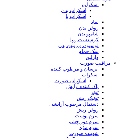
اسکراب
اسکراب بدن
اسکراب پا
پماد
روغن بدن
شامپو بدن
کرم دست و پا
لوسیون و روغن بدن
نمک حمام
وازلین
مراقبت صورت
آبرسان و مرطوب کننده
اسکراب
اسکراب صورت
پاک کننده آرایش
تونر
تونیک ریش
دستمال مرطوب آرایشی
روغن ریش
سرم پوست
سرم دور چشم
سرم مژه
شوینده صورت