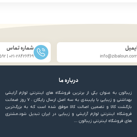
ضد آب: نیست
قابلیت استفاده به صورت خشک 
وثر: روغن آووکادو و ویتامین E
مناسب انواع پوست
رد: استفاده روزانه، مهمانی
تنوع رنگ بالا
حجم: 30 میلی لیتر
سازگار با پوست های حس
 محفظه نگهدارنده: تیوپی
دارای آینه
برند: ژنو بایوتیک
دارای روغن کاپریکا پیلینگ تری 
کشور مبدا برند: ایران
آبرسان پوست
یمیل
شماره تماس
مورد تایید متخصصان پو
021-28426469 | 031-33686592
info@zibaloun.co
درباره ما
زیبالون به عنوان یکی از برترین فروشگاه های اینترنتی لوازم آرایشی
بهداشتی و زیبایی با پایبندی به سه اصل ارسال رایگان ، ۷ روز ضمانت
بازگشت کالا و تضمین اصالت کالا موفق شده است که به بزرگ‌ترین
فروشگاه اینترنتی لوازم آرایشی و زیبایی در ایران تبدیل شود.مشتری
های فروشگاه اینترنتی زیبالون …