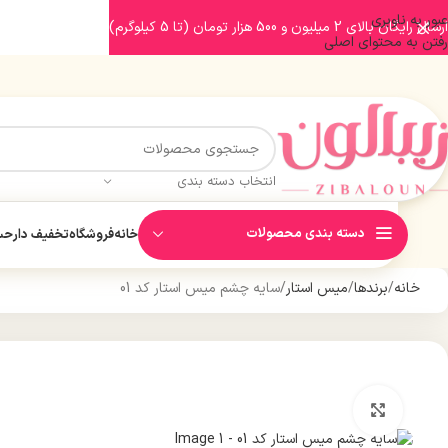
عبور به ناوبری
ارسال رایگان بالای 2 میلیون و 500 هزار تومان (تا 5 کیلوگرم)
رفتن به محتوای اصلی
انتخاب دسته بندی
دسته بندی محصولات
خانه
فروشگاه
تخفیف دار
حسا
خانه
برندها
میس استار
سایه چشم میس استار کد 01
بزرگنمایی تصویر