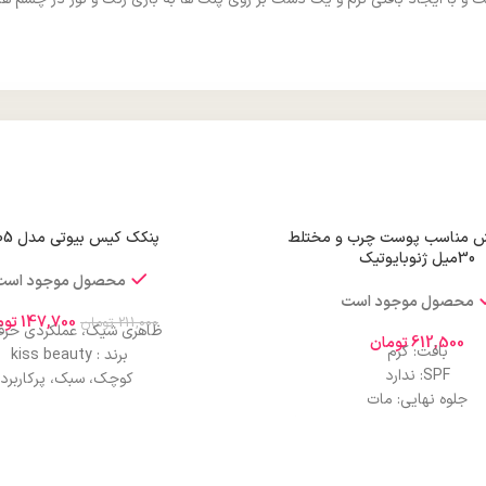
ایش مناسب پوست چرب و مختلط
پنکک کیس بیوتی مدل R505
30میل ژنوبایوتیک
محصول موجود است
محصول موجود است
147,700
توم
211,000
تومان
ظاهری شیک، عملکردی حرفه
612,500
تومان
بافت: کرم
برند : kiss beauty
SPF: ندارد
کوچک، سبک، پرکاربرد
جلوه نهایی: مات
پوشش دهی کامل
ع پوست: پوست چرب و مختلط
ماندگاری طولانیکاملا طبیعی و ت
پوشانندگی: مات
فاقد چربی
چربی: ندارد
خاصیت ضد آب