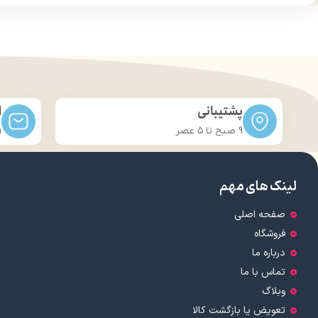
پایه رنگ محصول: بی رنگ
ترکیبات موثر: بابونه، گلیسیرین، عصاره چای سبز،
ترکیبات م
مواد طبیعی
کارب
کاربرد: استفاده روزانه
حجم: 100 میلی لیتر
نوع
نوع محفظه نگهدارنده: اسپری شیشه ای
برند: ژنوبایوتیک
پشتیبانی
ا
کشور مبدا برند: ایران
9 صبح تا ۵ عصر
m
لینک های مهم
صفحه اصلی
فروشگاه
درباره ما
تماس با ما
وبلاگ
تعویض یا بازگشت کالا