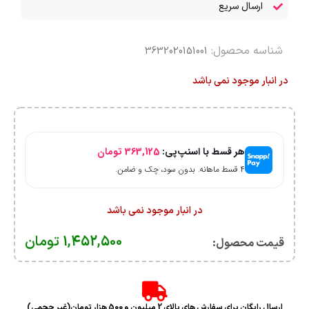
ارسال سریع
شناسه محصول:
3632020151001
در انبار موجود نمی باشد
هر قسط با اسنپ‌پی:
363,125
تومان
۴ قسط ماهانه. بدون سود، چک و ضامن.
در انبار موجود نمی باشد
1,452,500
تومان
قیمت محصول:​
ارسال رایگان برای سفارش های بالای 2 میلیون و 500 هزار تومان(غیر حجمی)