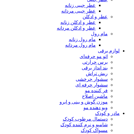
عطر جیبی زنانه
عطر جیبی مردانه
عطر و ادکلن
عطر و ادکلن زنانه
عطر و ادکلن مردانه
مام رول
مام رول زنانه
مام رول مردانه
لوازم برقی
اتو مو حرفه‌ای
برس حرارتی
بند انداز برقی
ریش تراش
سشوار چرخشی
سشوار حرفه ای
فر کننده‌ مو
ماشین اصلاح
موزن گوش و بینی و ابرو
ویو دهنده مو
مادر و کودک
دستمال مرطوب کودک
شامپو و نرم کننده کودک
مسواک کودک