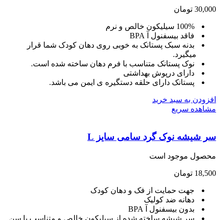
30,
تومان
100% سیلیکون خالص و نرم
فاقد بیسفنول آ BPA
بدنه سبک پستانک به خوبی روی دهان کودک شما قرار
میگیرد.
نوک پستانک متناسب با فرم دهان ساخته شده است.
دارای درپوش بهداشتی
پستانک دارای حلقه دستگیره ی ایمن می باشد.
ودن به سبد خرید
هده سریع
 شیشه نوک گرد سامی سایز L
صول موجود است
18,
تومان
جهت حمایت از فک و دهان کودک
دهانه ضد کولیک
بدون بیسفنول آ BPA
سر شیشه ساخته شده از سیلیکون خالص و متناسب با سن