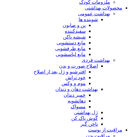
ملزومات کودک
محصولات بهداشتی
بهداشت عمومی
شوینده ها
پن و صابون
سفیدکننده
شیشه پاکن
مایع دستشویی
مایع ظرفشویی
مایع لباسشویی
بهداشت فردی
اصلاح صورت و بدن
افترشیو و ژل بعد از اصلاح
خود تراش
موم و وکس
بهداشت دهان و دندان
خمیر دندان
دهانشویه
مسواک
ژل بهداشتی
گوش پاک کن
ناخن گیر
مراقبت از پوست
مراقبت بدن