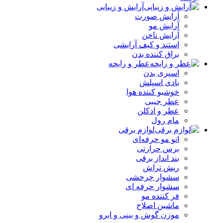
آرایش و زیبایی
آرایش صورت
آرایش مو
آرایش ناخن
استند و کیف آرایشی
براق کننده بدن
عطر و رایحه
اسپری بدن
بادی اسپلش
خوشبو کننده هوا
عطر جیبی
عطر و ادکلن
مام رول
لوازم برقی
اتو مو حرفه‌ای
برس حرارتی
بند انداز برقی
ریش تراش
سشوار چرخشی
سشوار حرفه ای
فر کننده‌ مو
ماشین اصلاح
موزن گوش و بینی و ابرو