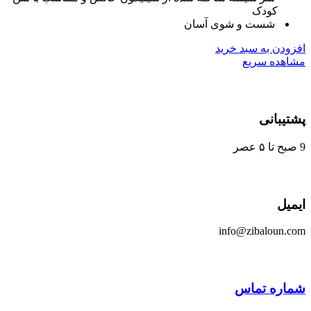
کودک
شست و شوی آسان
ودن به سبد خرید
هده سریع
یبانی
یل
info@zibaloun.
اره تماس