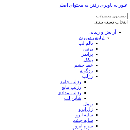
ر به ناوبری
رفتن به محتوای اصلی
خاب دسته بندی
آرایش و زیبایی
آرایش صورت
بالم لب
برس
پرایمر
پنکک
خط چشم
رژگونه
رژلب
رژلب جامد
رژلب مایع
رژلب مدادی
شاین لب
ریمل
ژل ابرو
سایه ابرو
سایه چشم
سرم ابرو