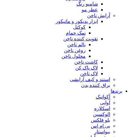
شامپو رنگ
عطر مو
آرایش ناخن
ابزار پدیکور و مانیکور
کوکتل
نمک حمام
تقویت کننده ناخن
بالم ناخن
روغن ناخن
محلول ناخن
کاشت ناخن
لاک پاک کن
لاک ناخن
استند و کیف آرایشی
براق کننده بدن
برندها
آکواتیک
آوایی
اسکلاره
الوکسین
بلو فلکس
بی ام اس
بیواستار