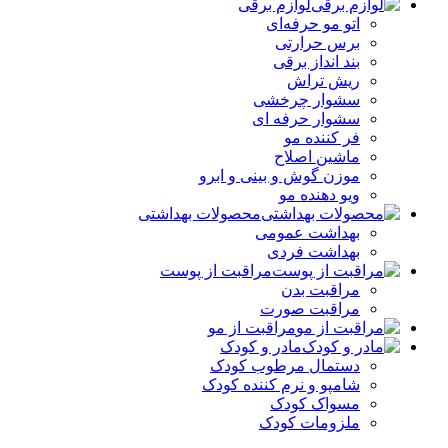
لوازم برقی
اتو مو حرفه‌ای
برس حرارتی
بند انداز برقی
ریش تراش
سشوار چرخشی
سشوار حرفه ای
فر کننده‌ مو
ماشین اصلاح
موزن گوش و بینی و ابرو
ویو دهنده مو
محصولات بهداشتی
بهداشت عمومی
بهداشت فردی
مراقبت از پوست
مراقبت بدن
مراقبت صورت
مراقبت از مو
مادر و کودک
دستمال مرطوب کودک
شامپو و نرم کننده کودک
مسواک کودک
ملزومات کودک