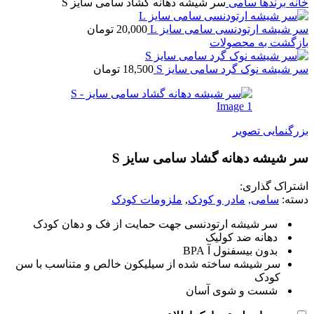
ه
برندها
سامی
سر شیشه دهانه گشاد سامی سایز S
شیشه ارتودنسی سامی سایز L
20,000
تومان
گشت به محصولات
شیشه نوک گرد سامی سایز S
18,500
تومان
گنمایی تصویر
شیشه دهانه گشاد سامی سایز S
راک گذاری:
ه:
سامی
,
مادر و کودک
,
ملزومات کودک
سر شیشه ارتودنسی جهت حمایت از فک و دهان کودک
دهانه ضد کولیک
بدون بیسفنول آ BPA
سر شیشه ساخته شده از سیلیکون خالص و متناسب با سن
کودک
شست و شوی آسان