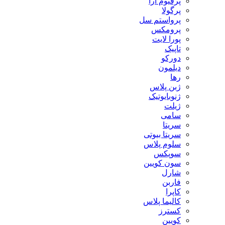
پرفیوم آرا
پرگولا
پرواستم سل
پرومکس
پورا لایت
تاپیک
دورکو
دیلمون
رها
ژبن پلاس
ژنوبایوتیک
ژیلت
سامی
سریتا
سریتا بیوتی
سلوم پلاس
سوپکس
سون کویین
شارل
فاربن
کاپرا
کالیما پلاس
کسترز
کویین