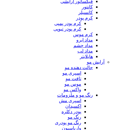
فیکساتور آرایشی
کانتور
کانسیلر
کرم پودر
کرم پودر پمپی
کرم پودر تیوپی
کرم موس
مداد ابرو
مداد چشم
مداد لب
هایلایتر
آرایش مو
حالت دهنده مو
اسپری مو
تافت مو
موس مو
واکس مو
رنگ مو و ملزومات
اسپری مش
اکسیدان
پودر دکلره
رنگ مو
رنگ مو پودری
واریاسیون