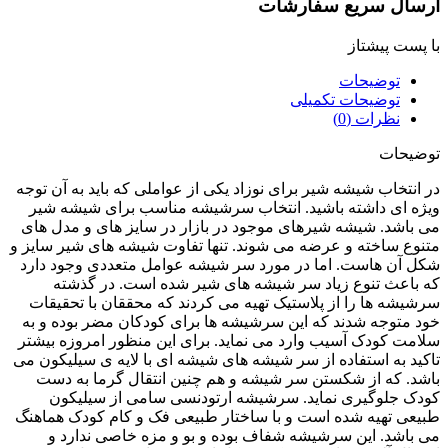
سال سریع سفارشات
پست پیشتاز
توضیحات
توضیحات تکمیلی
نظرات (0)
یحات
انتخاب شیشه شیر برای نوزاد یکی از عواملی که باید به آن توجه
ه ای داشته باشید. انتخاب سرشیشه مناسب برای شیشه شیر
باشد. شیشه شیرهای موجود در بازار در سایز های و مدل های
وع ساخته و عرضه می شوند. تنها تفاوت شیشه های شیر سایز و
 آن هاست. اما در مورد سر شیشه عوامل متعددی وجود دارد
باعث تنوع زیاد سر شیشه های شیر شده است. در گذشته
یشه ها را از پلاستیک تهیه می کردند که محققان با تحقیقات
 متوجه شدند که این سرشیشه ها برای کودکان مضر بوده و به
مت کودک آسیب وارد می نماید. برای این منظور امروزه بیشتر
ید به استفاده از سر شیشه های شیشه ای با لایه ی سیلیکون می
د. که از شکستن سر شیشه و هم چنین انتقال گرما به دست
ک جلوگیری نماید. سرشیشه ارتودنسی سامی از سیلیکون
عی تهیه شده است و با ساختار طبیعی فک و کام کودک هماهنگ
باشد. این سرشیشه شفاف بوده و بو و مزه خاصی ندارد و