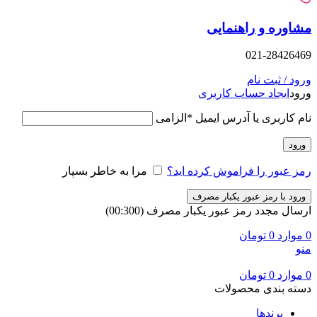
وره و راهنمایی
021-28426
د / ثبت نام
د
ایجاد حساب کاربری
 کاربری یا آدرس ایمیل
*
الزامی
ود
 عبور را فراموش کرده اید؟
مرا به خاطر بسپار
ود با رمز عبور یکبار مصرف
ال مجدد رمز عبور یکبار مصرف
(00:
300
)
وارد
0
تومان
وارد
0
تومان
ه بندی محصولات
برندها