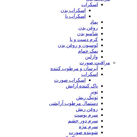
اسکراب
اسکراب بدن
اسکراب پا
پماد
روغن بدن
شامپو بدن
کرم دست و پا
لوسیون و روغن بدن
نمک حمام
وازلین
مراقبت صورت
آبرسان و مرطوب کننده
اسکراب
اسکراب صورت
پاک کننده آرایش
تونر
تونیک ریش
دستمال مرطوب آرایشی
روغن ریش
سرم پوست
سرم دور چشم
سرم مژه
شوینده صورت