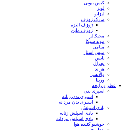
کیس بیوتی
لویز
لیزانو
مارک ژوزف
ژوزف الیزه
ژوزف ماین
مجیکالر
موند سیکا
میامی
میس استار
نایس
نچرال
هراند
والانسی
وربنا
عطر و رایحه
اسپری بدن
اسپری بدن زنانه
اسپری بدن مردانه
بادی اسپلش
بادی اسپلش زنانه
بادی اسپلش مردانه
خوشبو کننده هوا
عطر جیبی