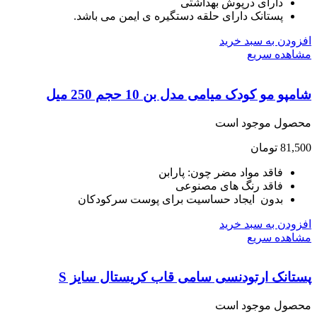
دارای درپوش بهداشتی
پستانک دارای حلقه دستگیره ی ایمن می باشد.
ودن به سبد خرید
هده سریع
و مو کودک میامی مدل بن 10 حجم 250 میل
صول موجود است
81,
تومان
فاقد مواد مضر چون: پارابن
فاقد رنگ های مصنوعی
بدون ایجاد حساسیت برای پوست سرکودکان
ودن به سبد خرید
هده سریع
انک ارتودنسی سامی قاب کریستال سایز S
صول موجود است