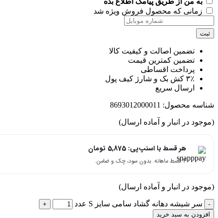
به من از طریق پیامک اطلاع بده
زمانی که محصول فروش ویژه شد
ت
تضمین اصالت و کیفیت کالا
تضمین کمترین قیمت
پرداخت اقساطی
۳٪ کش بک و شارژ کیف پول
ارسال سریع
اسه محصول:
8693012000011
جود در انبار و آماده ارسال)
هر قسط با اسنپ‌پی:
5,875
تومان
۴ قسط ماهانه. بدون سود، چک و ضامن.
جود در انبار و آماده ارسال)
سر شیشه دهانه گشاد سامی سایز S عدد
زودن به سبد خرید