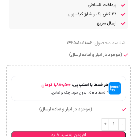
پرداخت اقساطی
۳٪ کش بک و شارژ کیف پول
ارسال سریع
شناسه محصول:
1425010011006
(موجود در انبار و آماده ارسال)
هر قسط با اسنپ‌پی:
1,880,500
تومان
۴ قسط ماهانه. بدون سود، چک و ضامن.
(موجود در انبار و آماده ارسال)
افزودن به سبد خرید