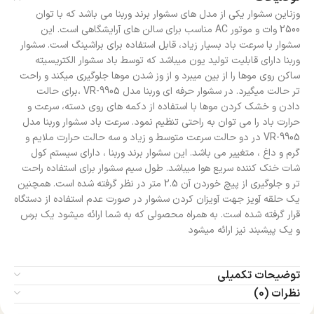
وزناین سشوار یکی از مدل های سشوار برند وربنا می باشد که با توان
2500 وات و موتور AC مناسب برای سالن های آرایشگاهی است. این
سشوار با سرعت باد بسیار زیاد، قابل استفاده برای براشینگ است. سشوار
وربنا دارای قابلیت تولید یون میباشد که توسط باد سشوار الکتریسیته
ساکن روی موها را از بین میبرد و از وز شدن موها جلوگیری میکند و راحت
تر حالت میگیرد. در سشوار حرفه ای وربنا مدل VR-9905 ،برای حالت
دادن و خشک کردن موها با استفاده از دکمه های روی دسته، سرعت و
حرارت باد را می توان به راحتی تنظیم نمود. سرعت باد سشوار وربنا مدل
VR-9905 در دو حالت سرعت متوسط و زیاد و سه حالت حرارت ملایم و
گرم و داغ ، متغییر می باشد. این سشوار برند وربنا ، دارای سیستم کول
شات خنک کننده سریع هوا میباشد. طول سیم سشوار برای استفاده راحت
تر و جلوگیری از پیچ خوردن آن 2.5 متر در نظر گرفته شده است. همچنین
یک حلقه آویز جهت آویزان کردن سشوار در صورت عدم استفاده از دستگاه
قرار گرفته شده است. به همراه محصولی که به شما ارائه میشود یک برس
و یک پیشبند نیز ارائه میشود
توضیحات تکمیلی
نظرات (0)