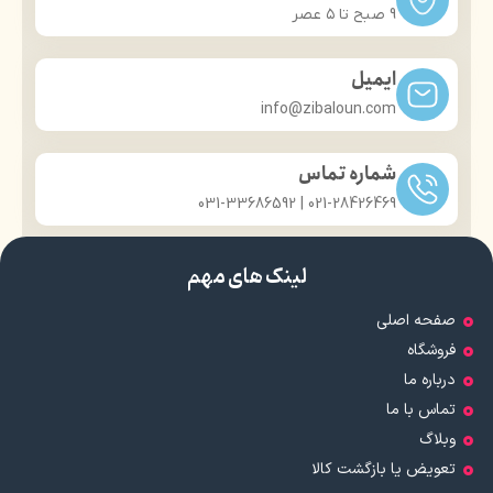
حلقه آویزان کردن سشوار
۳ سری متمرکز کننده هوا
9 صبح تا ۵ عصر
دارای استاندارهای معتبر بین‌المللی
سیم ۳ متری
دارای 24 ماه ضمانت (گارانتی)
حلقه آویزان کردن سشوار
واقعی
ایمیل
info@zibaloun.com
شماره تماس
021-28426469 | 031-33686592
لینک های مهم
صفحه اصلی
فروشگاه
درباره ما
تماس با ما
وبلاگ
تعویض یا بازگشت کالا