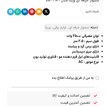
سشوار حرفه ای وربنا مدل VR-9909
اشتراک گذاری:
دسته:
سشوار حرفه ای
,
لوازم برقی
,
وربنا
توان مصرفی :2500 وات
طول سیم : 2.5 متر
دارای برس گرد و پیشبند
دارای سری دیسپانسر
قابلیت‌های ابزار فرم دهنده مو : فناوری تولید یون
نوع موتور : AC
به من از طریق پیامک اطلاع بده
تضمین اصالت و کیفیت کالا
تضمین کمترین قیمت