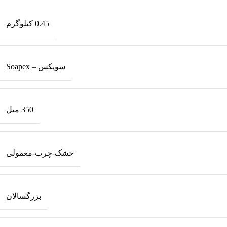
0.45 کیلوگرم
سوپکس – Soapex
350 میل
خشک-چرب-معمولی
بزرگسالان