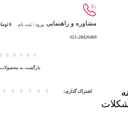
مشاوره و راهنمایی
ورود / ثبت نام
0
توما
021-28426469
بازگشت به محصولات
ه
اشتراک گذاری:
کلات