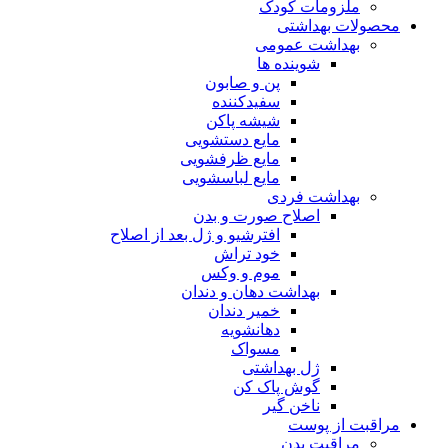
ملزومات کودک
محصولات بهداشتی
بهداشت عمومی
شوینده ها
پن و صابون
سفیدکننده
شیشه پاکن
مایع دستشویی
مایع ظرفشویی
مایع لباسشویی
بهداشت فردی
اصلاح صورت و بدن
افترشیو و ژل بعد از اصلاح
خود تراش
موم و وکس
بهداشت دهان و دندان
خمیر دندان
دهانشویه
مسواک
ژل بهداشتی
گوش پاک کن
ناخن گیر
مراقبت از پوست
مراقبت بدن