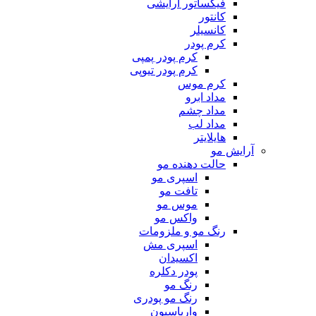
فیکساتور آرایشی
کانتور
کانسیلر
کرم پودر
کرم پودر پمپی
کرم پودر تیوپی
کرم موس
مداد ابرو
مداد چشم
مداد لب
هایلایتر
آرایش مو
حالت دهنده مو
اسپری مو
تافت مو
موس مو
واکس مو
رنگ مو و ملزومات
اسپری مش
اکسیدان
پودر دکلره
رنگ مو
رنگ مو پودری
واریاسیون