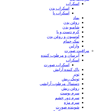
اسکراب
اسکراب بدن
اسکراب پا
پماد
روغن بدن
شامپو بدن
کرم دست و پا
لوسیون و روغن بدن
نمک حمام
وازلین
مراقبت صورت
آبرسان و مرطوب کننده
اسکراب
اسکراب صورت
پاک کننده آرایش
تونر
تونیک ریش
دستمال مرطوب آرایشی
روغن ریش
سرم پوست
سرم دور چشم
سرم مژه
شوینده صورت