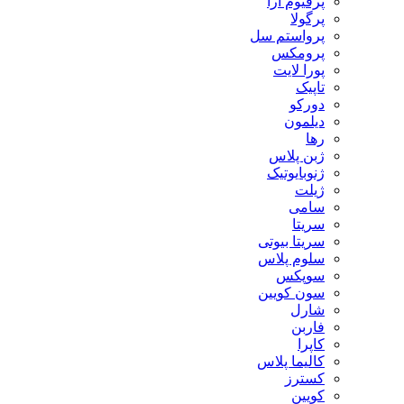
پرفیوم آرا
پرگولا
پرواستم سل
پرومکس
پورا لایت
تاپیک
دورکو
دیلمون
رها
ژبن پلاس
ژنوبایوتیک
ژیلت
سامی
سریتا
سریتا بیوتی
سلوم پلاس
سوپکس
سون کویین
شارل
فاربن
کاپرا
کالیما پلاس
کسترز
کویین