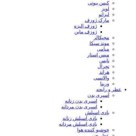
کیس بیوتی
لویز
لیزانو
مارک ژوزف
ژوزف الیزه
ژوزف ماین
مجیکالر
موند سیکا
میامی
میس استار
نایس
نچرال
هراند
والانسی
وربنا
عطر و رایحه
اسپری بدن
اسپری بدن زنانه
اسپری بدن مردانه
بادی اسپلش
بادی اسپلش زنانه
بادی اسپلش مردانه
خوشبو کننده هوا
عطر جیبی