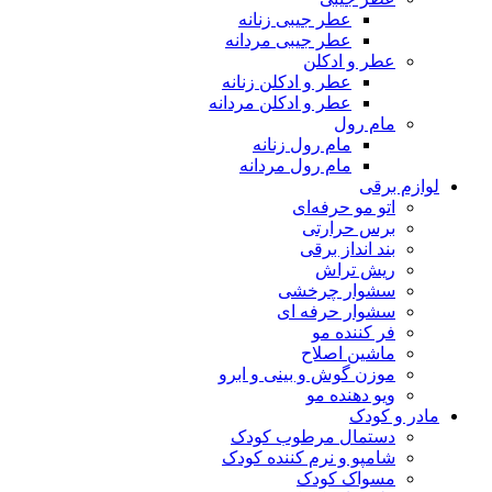
عطر جیبی زنانه
عطر جیبی مردانه
عطر و ادکلن
عطر و ادکلن زنانه
عطر و ادکلن مردانه
مام رول
مام رول زنانه
مام رول مردانه
لوازم برقی
اتو مو حرفه‌ای
برس حرارتی
بند انداز برقی
ریش تراش
سشوار چرخشی
سشوار حرفه ای
فر کننده‌ مو
ماشین اصلاح
موزن گوش و بینی و ابرو
ویو دهنده مو
مادر و کودک
دستمال مرطوب کودک
شامپو و نرم کننده کودک
مسواک کودک