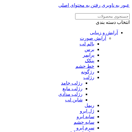
عبور به ناوبری
رفتن به محتوای اصلی
انتخاب دسته بندی
آرایش و زیبایی
آرایش صورت
بالم لب
برس
پرایمر
پنکک
خط چشم
رژگونه
رژلب
رژلب جامد
رژلب مایع
رژلب مدادی
شاین لب
ریمل
ژل ابرو
سایه ابرو
سایه چشم
سرم ابرو