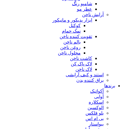
شامپو رنگ
عطر مو
آرایش ناخن
ابزار پدیکور و مانیکور
کوکتل
نمک حمام
تقویت کننده ناخن
بالم ناخن
روغن ناخن
محلول ناخن
کاشت ناخن
لاک پاک کن
لاک ناخن
استند و کیف آرایشی
براق کننده بدن
برندها
آکواتیک
آوایی
اسکلاره
الوکسین
بلو فلکس
بی ام اس
بیواستار