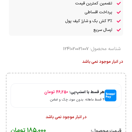
تضمین کمترین قیمت
پرداخت اقساطی
۳٪ کش بک و شارژ کیف پول
ارسال سریع
شناسه محصول:
1241020021007
در انبار موجود نمی باشد
هر قسط با اسنپ‌پی:
46,250
تومان
۴ قسط ماهانه. بدون سود، چک و ضامن.
در انبار موجود نمی باشد
185,000
تومان
قیمت محصول:​