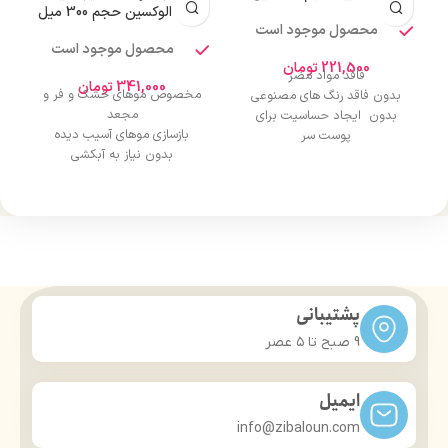
(مگا) الوکسین حجم 300 میل
محصول موجود است
محصول موجود است
221,500
تومان
فاقد مواد مضر
341,000
تومان
مخصوص موهای خشک و فر و
بدون فاقد رنگ های مصنوعی
مجعد
بدون ایجاد حساسیت برای
بازسازی موهای آسیب دیده
پوست سر
ا
بدون نیاز به آبکشی
رایحه دلپذیر
برطرف کننده وز مو
قدرت تمیزکنندگی بالای موی سر
حاوی روغن آرگان
حاوی ویتامین E
درمان موخوره
پشتیبانی
9 صبح تا ۵ عصر
ایمیل
info@zibaloun.com