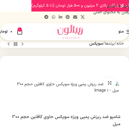
ارسال رایگان بالای 2 میلیون و 500 هزار تومان (تا 5 کیلوگرم)
عبور به ناوبری
رفتن به محتوای اصلی
0
منو
0
تومان
خانه
برندها
سوپکس
بزرگنمایی تصویر
شامپو ضد ریزش پمپی ویژه سوپکس حاوی کافئین حجم 300
میل