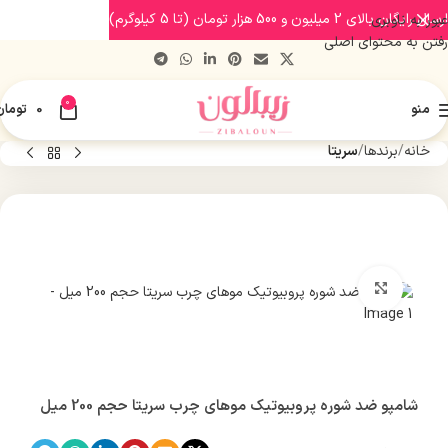
ارسال رایگان بالای 2 میلیون و 500 هزار تومان (تا 5 کیلوگرم)
عبور به ناوبری
رفتن به محتوای اصلی
0
منو
0
تومان
خانه
برندها
سریتا
بزرگنمایی تصویر
شامپو ضد شوره پروبیوتیک موهای چرب سریتا حجم 200 میل