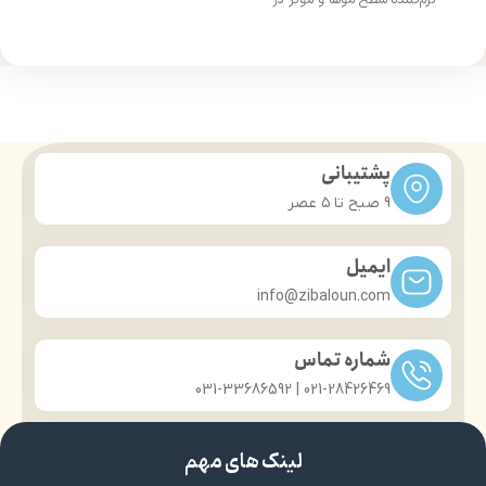
حاوی اسیدهای آمینه و اسیدهای
شانه پذیری آسان مو
چرب ضروری
بازسازی‌کننده پیوندهای آسیب
تامین مواد مغذی و ترمیم قسمت
دیده‌مو
های آسیب دیده بافت مو
افزایش درخشش سطح موها
ایجاد لایه ای برای محافظت مو
دربرابر اشعه های زیان بار از مو
داشتن پروتئین های متعدد باعث
افزایش لطافت و سهولت در
پشتیبانی
شانه‌زنی موها
9 صبح تا ۵ عصر
ایمیل
info@zibaloun.com
شماره تماس
021-28426469 | 031-33686592
لینک های مهم