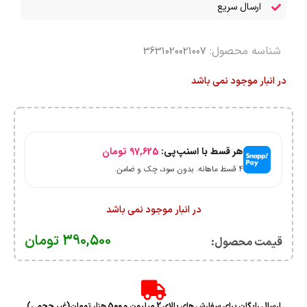
ارسال سریع
شناسه محصول:
3631020021007
در انبار موجود نمی باشد
هر قسط با اسنپ‌پی:
97,625
تومان
۴ قسط ماهانه. بدون سود، چک و ضامن.
در انبار موجود نمی باشد
390,500
تومان
قیمت محصول:​
ارسال رایگان برای سفارش های بالای 2 میلیون و 500 هزار تومان(غیر حجمی)