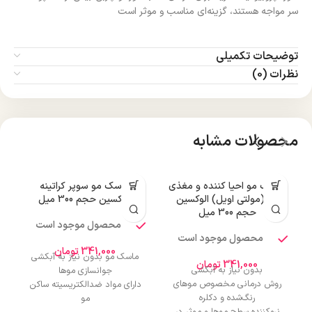
سر مواجه هستند، گزینه‌ای مناسب و موثر است
توضیحات تکمیلی
نظرات (0)
محصولات مشابه
ماسک مو احیا کننده و مغذی
ماسک مو سوپر کراتینه
م
مو (مولتی اویل) الوکسین
الوکسین حجم 300 میل
ن
حجم 300 میل
محصول موجود است
محصول موجود است
341,000
تومان
ماسک مو بدون نیاز به آبکشی
341,000
تومان
بدون نیاز به آبکشی
م
جوانسازی موها
روش درمانی مخصوص موهای
دارای مواد ضدالکتریسیته ساکن
رنگ‌شده و دکلره
مو
نرم‌کننده سطح موها و موثر در