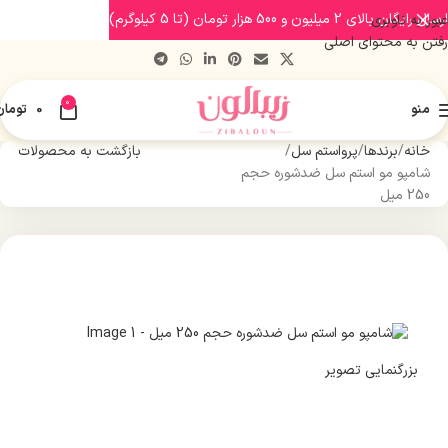
ارسال رایگان بالای 2 میلیون و 500 هزار تومان (تا 5 کیلوگرم)
عبور به ناوبری
رفتن به محتوای اصلی
0
منو
0
تومان
خانه
برندها
پرواستم سل
بازگشت به محصولات
شامپو مو استم سل ضدشوره حجم
250 میل
بزرگنمایی تصویر