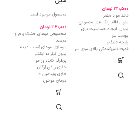
میل
221,500
تومان
000
محصول موجود است
فاقد مواد مضر
ماس
بدون فاقد رنگ های مصنوعی
جوا
341,000
تومان
بدون ایجاد حساسیت برای
دار
مخصوص موهای خشک و فر و
پوست سر
مو
مجعد
رایحه دلپذیر
حاو
بازسازی موهای آسیب دیده
قدرت تمیزکنندگی بالای موی سر
چر
بدون نیاز به آبکشی
تام
برطرف کننده وز مو
های
حاوی روغن آرگان
ایج
حاوی ویتامین E
درب
درمان موخوره
داش
افز
شان