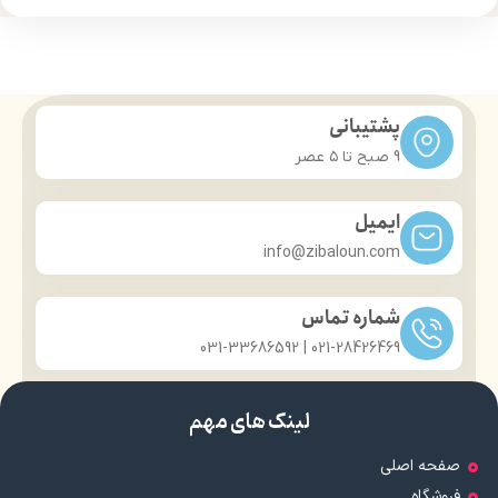
پشتیبانی
9 صبح تا ۵ عصر
ایمیل
info@zibaloun.com
شماره تماس
021-28426469 | 031-33686592
لینک های مهم
صفحه اصلی
فروشگاه