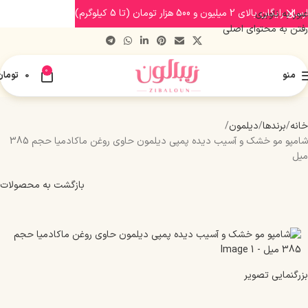
ارسال رایگان بالای 2 میلیون و 500 هزار تومان (تا 5 کیلوگرم)
عبور به ناوبری
رفتن به محتوای اصلی
0
منو
0
تومان
خانه
برندها
دیلمون
شامپو مو خشک و آسیب دیده پمپی دیلمون حاوی روغن ماکادمیا حجم 385
میل
بازگشت به محصولات
بزرگنمایی تصویر