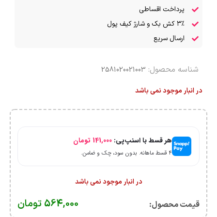
پرداخت اقساطی
۳٪ کش بک و شارژ کیف پول
ارسال سریع
شناسه محصول:
2581020021003
در انبار موجود نمی باشد
هر قسط با اسنپ‌پی:
141,000
تومان
۴ قسط ماهانه. بدون سود، چک و ضامن.
در انبار موجود نمی باشد
564,000
تومان
قیمت محصول:​