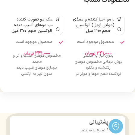
محصولات مشابه
ماسک مو احیا کننده و مغذی
ماسک مو تقویت کننده
م
مو (مولتی اویل) الوکسین
مناسب موهای آسیب دیده
ن
حجم 300 میل
(مگا) الوکسین حجم 300 میل
محصول موجود است
محصول موجود است
341,000
تومان
341,000
تومان
بدون نیاز به آبکشی
مخصوص موهای خشک و فر و
م
روش درمانی مخصوص موهای
مجعد
رنگ‌شده و دکلره
بازسازی موهای آسیب دیده
نرم‌کننده سطح موها و موثر در
بدون نیاز به آبکشی
شانه پذیری آسان مو
برطرف کننده وز مو
بازسازی‌کننده پیوندهای آسیب
حاوی روغن آرگان
دیده‌مو
حاوی ویتامین E
افزایش درخشش سطح موها
درمان موخوره
پشتیبانی
9 صبح تا ۵ عصر