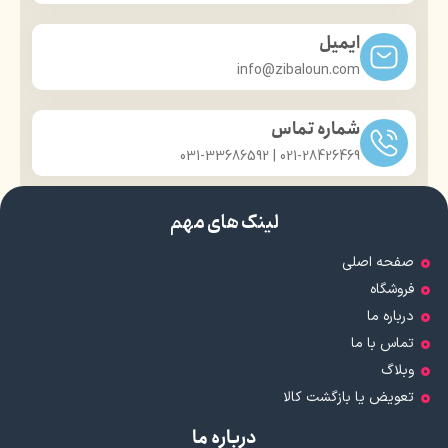
ایمیل
info@zibaloun.com
شماره تماس
021-28426469 | 031-33686592
لینک های مهم
صفحه اصلی
فروشگاه
درباره ما
تماس با ما
وبلاگ
تعویض یا بازگشت کالا
درباره ما