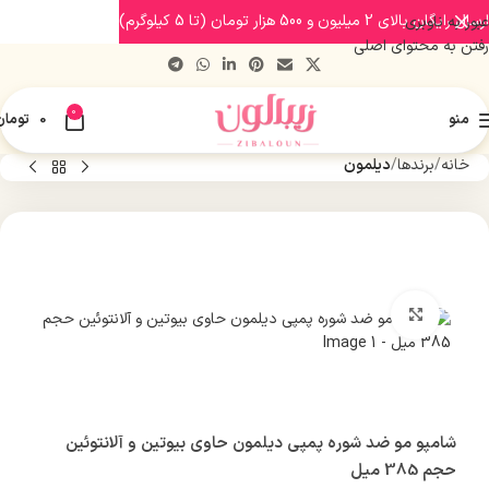
ارسال رایگان بالای 2 میلیون و 500 هزار تومان (تا 5 کیلوگرم)
عبور به ناوبری
رفتن به محتوای اصلی
0
منو
0
تومان
خانه
برندها
دیلمون
بزرگنمایی تصویر
شامپو مو ضد شوره پمپی دیلمون حاوی بیوتین و آلانتوئین
حجم 385 میل