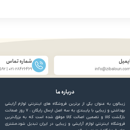
یجاد الکتریسیته ساکن و موخوره در
بدون نیاز به آبکشی
میان موها
وره و برطرف کردن خشکی موها
ویت کننده و احیا کننده
بدون نیاز به آبکشی
یمیل
شماره تماس
021-28426469 | 031-33686592
info@zibaloun.co
درباره ما
زیبالون به عنوان یکی از برترین فروشگاه های اینترنتی لوازم آرایشی
بهداشتی و زیبایی با پایبندی به سه اصل ارسال رایگان ، ۷ روز ضمانت
بازگشت کالا و تضمین اصالت کالا موفق شده است که به بزرگ‌ترین
فروشگاه اینترنتی لوازم آرایشی و زیبایی در ایران تبدیل شود.مشتری