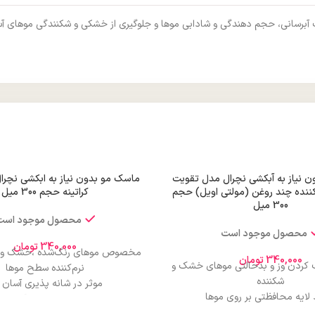
 آبرسانی، حجم دهندگی و شادابی موها و جلوگیری از خشکی و شکنندگی موهای 
 نیاز به آبکشی نچرال مدل تقویت
ماسک مو بدون نیاز به ابکشی نچرا
 کننده چند روغن (مولتی اویل) حجم
کراتینه حجم 300 میل
300 میل
محصول موجود است
محصول موجود است
340,000
تومان
مخصوص موهای رنگ‌شده ،خشک و 
340,000
تومان
ف کردن وز و بدحالتی موهای خشک و
نرم‌کننده سطح موها
شکننده
موثر در شانه پذیری آسان 
 لایه محافظتی بر روی موها
بازسازی‌کننده پیوندهای آسیب 
طافت مو و سهولت در شانه‌زنی.
افزایش درخشش سطح مو