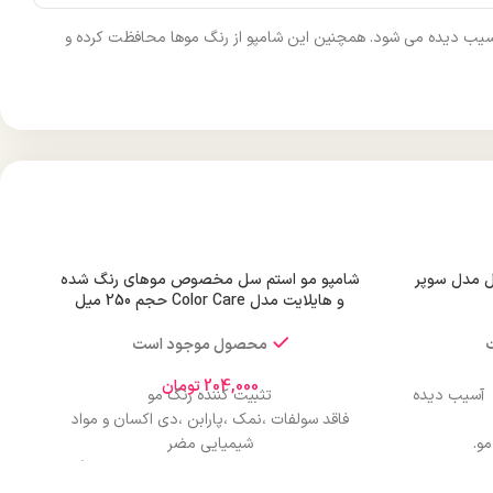
آسیب دیده می شود. همچنین این شامپو از رنگ موها محافظت کرده و
ل مدل سوپر
شامپو مو استم سل مخصوص موهای رنگ شده
و هایلایت مدل Color Care حجم 250 میل
محصول موجود است
204,000
تومان
آسیب دیده
تثبیت کننده رنگ مو
فاقد سولفات ،نمک ،پارابن ،دی اکسان و مواد
مو.
شیمیایی مضر
دیده‌مو
مناسب برای بعد از کراتین ،صافی و ریباندینگ
ها
آبرسانی و احیای موهای دکلره ،رنگ و هایلایت