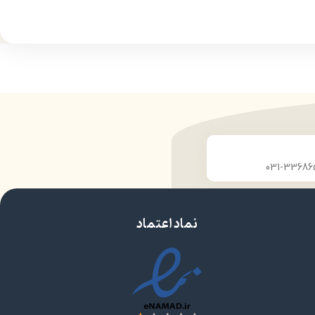
شده
افزایش حالت پذیری ،درخشندگی و شانه پذیری
موها
فوق ملایم و مناسب مصرف روزانه بدون احساس
خشکی و خارش
پیشگیری از موخوره ،ریزش ،خشکی و نازک شدن تار
موها
نماد اعتماد