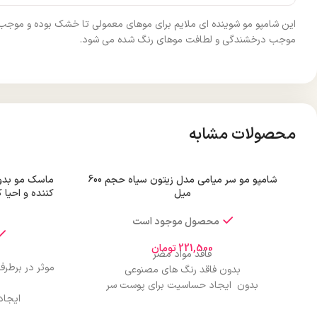
این شامپو مو شوینده ای ملایم برای موهای معمولی تا خشک بوده و موجب
موجب درخشندگی و لطافت موهای رنگ شده می شود.
محصولات مشابه
شامپو مو سر میامی مدل زیتون سیاه حجم 600
ماسک مو بدون
میل
کننده و احیا
محصول موجود است
221,500
تومان
فاقد مواد مضر
موثر در برطر
بدون فاقد رنگ های مصنوعی
بدون ایجاد حساسیت برای پوست سر
ایجاد
رایحه دلپذیر
موثردر ل
قدرت تمیزکنندگی بالای موی سر