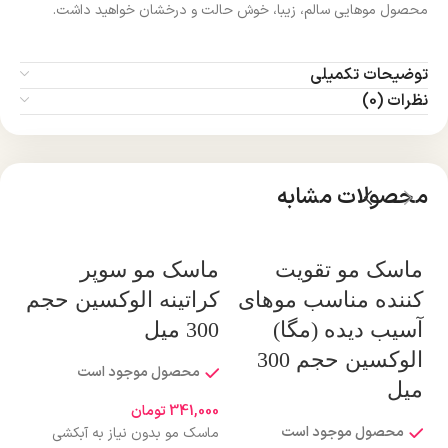
محصول موهایی سالم، زیبا، خوش حالت و درخشان خواهید داشت.
توضیحات تکمیلی
نظرات (0)
محصولات مشابه
ماسک مو تقویت
ماسک مو سوپر
ما
کننده مناسب موهای
کراتینه الوکسین حجم
به
آسیب دیده (مگا)
300 میل
سو
الوکسین حجم 300
300 
محصول موجود است
میل
341,000
تومان
محصول موجود است
ماسک مو بدون نیاز به آبکشی
000