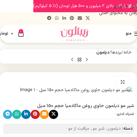
ارسال رایگان بالای 2 میلیون و 500 هزار تومان (تا 5 کیلوگرم)
عبور به ناوبری
رفتن به محتوای اصلی
0
منو
0
تومان
خانه
برندها
دیلمون
بزرگنمایی تصویر
شیر مو دیلمون حاوی روغن ماکادمیا حجم 150 میل
اشتراک گذاری:
دسته:
دیلمون
,
شیر مو
,
مراقبت از مو