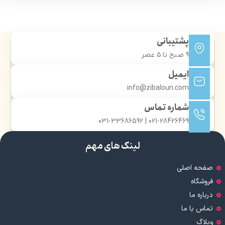
پشتیبانی
9 صبح تا ۵ عصر
ایمیل
info@zibaloun.com
شماره تماس
021-28426469 | 031-33686592
لینک های مهم
صفحه اصلی
فروشگاه
درباره ما
تماس با ما
وبلاگ