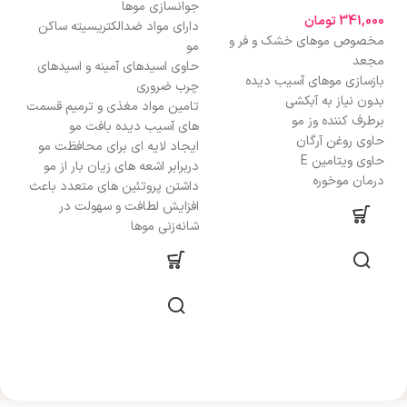
جوانسازی موها
مخ
341,000
تومان
دارای مواد ضدالکتریسیته ساکن
و آ
مخصوص موهای خشک و فر و
مو
نرم
مجعد
حاوی اسیدهای آمینه و اسیدهای
موث
بازسازی موهای آسیب دیده
چرب ضروری
باز
بدون نیاز به آبکشی
تامین مواد مغذی و ترمیم قسمت
دید
برطرف کننده وز مو
های آسیب دیده بافت مو
اف
حاوی روغن آرگان
ایجاد لایه ای برای محافظت مو
بدو
حاوی ویتامین E
دربرابر اشعه های زیان بار از مو
درمان موخوره
داشتن پروتئین های متعدد باعث
افزایش لطافت و سهولت در
شانه‌زنی موها