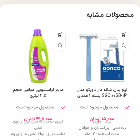
محصولات مشابه
تیغ بدن شانه دار دورکو مدل
مایع لباسشویی میامی حجم
SGC100SB-1P بسته 1 عددی
2.5 لیتری
محصول موجود است
محصول موجود است
15,000
تومان
428,000
تومان
برند : دورکو
ازبین برنده لکه های قوی از روی
ب
رده سنی : بزرگسالان و جوانان
لباس
مدت استفاده : 12 ماه
مناسب برای انواع لباس ها و پارچه