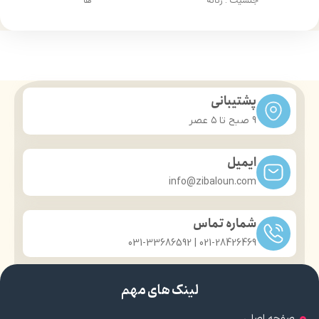
جنسیت : زنانه
ها
دارای عطر و رایحه دلپذیر
پشتیبانی
9 صبح تا ۵ عصر
ایمیل
info@zibaloun.com
شماره تماس
021-28426469 | 031-33686592
لینک های مهم
صفحه اصلی