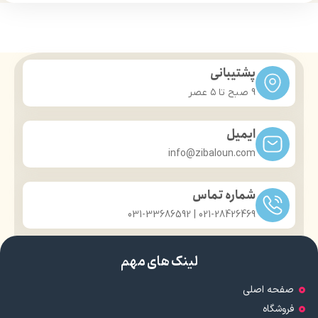
پشتیبانی
9 صبح تا ۵ عصر
ایمیل
info@zibaloun.com
شماره تماس
021-28426469 | 031-33686592
لینک های مهم
صفحه اصلی
فروشگاه