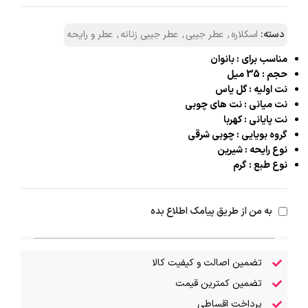
دسته:
اسکلاره
,
عطر جیبی
,
عطر جیبی زنانه
,
عطر و رایحه
مناسب براي : بانوان
حجم : 35 میل
نت اوليه : گل ياس
نت میانی : نت های چوبی
نت پاياني : کهربا
گروه بويايي : چوبی شرقی
نوع رايحه : شیرین
نوع طبع : گرم
به من از طریق پیامک اطلاع بده
تضمین اصالت و کیفیت کالا
تضمین کمترین قیمت
پرداخت اقساطی