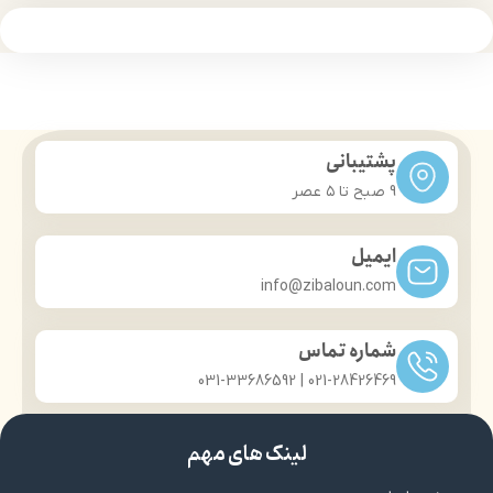
پشتیبانی
9 صبح تا ۵ عصر
ایمیل
info@zibaloun.com
شماره تماس
021-28426469 | 031-33686592
لینک های مهم