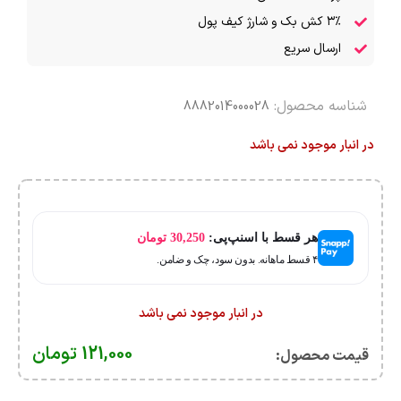
۳٪ کش بک و شارژ کیف پول
ارسال سریع
شناسه محصول:
8882014000028
در انبار موجود نمی باشد
هر قسط با اسنپ‌پی:
30,250
تومان
۴ قسط ماهانه. بدون سود، چک و ضامن.
در انبار موجود نمی باشد
121,000
تومان
قیمت محصول:​