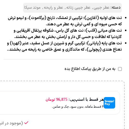
دسته:
عطر جیبی
,
عطر جیبی زنانه
,
عطر و رایحه
,
موند سیکا
نت‌ های اولیه (آغازین): ترکیبی از تمشک، نارنج (برگاموت)، و لیمو ترش
که حسی میوه‌ ای و کمی ترش به عطر می‌ دهند.
نت‌ های میانی (قلب): نت‌ های گل یاس، شکوفه پرتقال آفریقایی و
گاردنیا که لطافت و حسی گل‌ دار و آرامش‌ بخش به عطر می‌ بخشند.
نت‌ های پایه (پایانی): ترکیبی گرم و شیرین از عسل سفید، عنبر (کهربا) و
نعناع هندی (پچولی)، که ماندگاری و عمق خاصی به رایحه می‌ بخشند..
به من از طریق پیامک اطلاع بده
هر قسط با اسنپ‌پی:
96,875
تومان
۴ قسط ماهانه. بدون سود، چک و ضامن.
(موجود در انبا