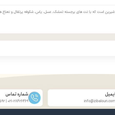
 از برند پاکو رابان، گلی میوه‌ ای و شیرین است که با نت‌ های برجسته تمشک، عسل، یاس، شکوفه 
یمیل
شماره تماس
021-28426469 | 031-33686592
info@zibaloun.co