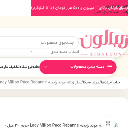
عبور به ناوبری
ارسال رایگان بالای 2 میلیون و 500 هزار تومان (تا 5 کیلوگرم)
رفتن به محتوای اصلی
انتخاب دسته بندی
دسته بندی محصولات
خانه
فروشگاه
تخفیف دار
حسا
خانه
برندها
موند سیکا
عطر زنانه موند رایحه Lady Million Paco Rabanne حجم 30 میل
بزرگنمایی تصویر