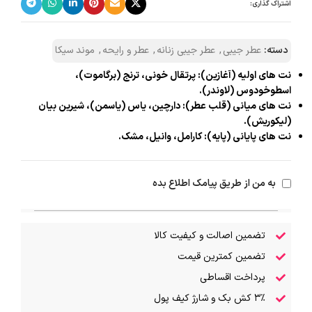
اشتراک گذاری:
دسته:
عطر جیبی
,
عطر جیبی زنانه
,
عطر و رایحه
,
موند سیکا
نت‌ های اولیه (آغازین): پرتقال خونی، ترنج (برگاموت)،
اسطوخودوس (لاوندر).
نت‌ های میانی (قلب عطر): دارچین، یاس (یاسمن)، شیرین بیان
(لیکوریش).
نت‌ های پایانی (پایه): کارامل، وانیل، مشک.
به من از طریق پیامک اطلاع بده
تضمین اصالت و کیفیت کالا
تضمین کمترین قیمت
پرداخت اقساطی
۳٪ کش بک و شارژ کیف پول