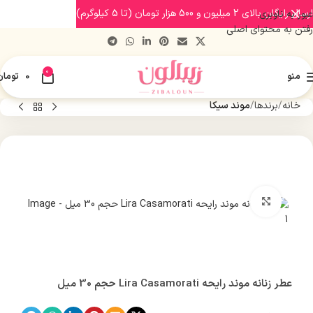
ارسال رایگان بالای 2 میلیون و 500 هزار تومان (تا 5 کیلوگرم)
عبور به ناوبری
رفتن به محتوای اصلی
0
منو
0
تومان
خانه
برندها
موند سیکا
بزرگنمایی تصویر
عطر زنانه موند رایحه Lira Casamorati حجم 30 میل