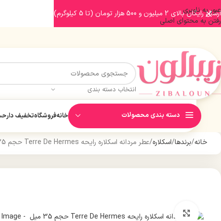
عبور به ناوبری
ارسال رایگان بالای 2 میلیون و 500 هزار تومان (تا 5 کیلوگرم)
رفتن به محتوای اصلی
انتخاب دسته بندی
دسته بندی محصولات
خانه
فروشگاه
تخفیف دار
حسا
خانه
برندها
اسکلاره
عطر مردانه اسکلاره رایحه Terre De Hermes حجم 35 میل
بزرگنمایی تصویر