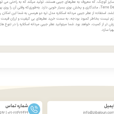
 سایز کوچک، که معروف به عطرهای جیبی هستند، تولید میکند که به راحتی می تو
و مکانی به همراه داشته باشید. عطر 35 میل مردانه اسکلاره مدل Terre De Hermes، ماندگاری و پخش بوی بسیا
خشد. استفاده از عطر جیبی مردانه اسکلاره مدل تره دو هرمس به شما این امکان را
رزش تر از کمیت، خواهد بود. شما میتوانید عطر جیبی مردانه اسکلاره را در تنوع
یا سازد.
یمیل
شماره تماس
021-28426469 | 031-33686592
info@zibaloun.co