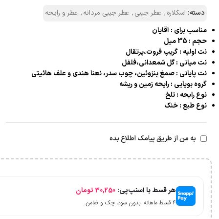
دسته:
اسکلاره
,
عطر جیبی
,
عطر جیبی مردانه
,
عطر و رایحه
مناسب براي : آقایان
حجم : 35 میل
نت اوليه : گریپ فروت،پرتقال
نت مياني : گل شمعدانی،فلفل
نت پاياني : صمغ بنزوئین، چوب سدر، نعنا هندی و علف هائیتی
گروه بويايي : رایحه زمین و ریشه
نوع رايحه : تلخ
نوع طبع : خنک
به من از طریق پیامک اطلاع بده
هر قسط با اسنپ‌پی:
30,250
تومان
۴ قسط ماهانه. بدون سود، چک و ضامن.