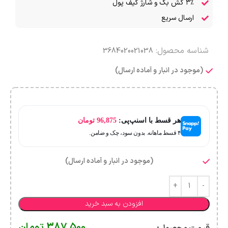
۳٪ کش بک و شارژ کیف پول
ارسال سریع
شناسه محصول:
3684020021038
(موجود در انبار و آماده ارسال)
هر قسط با اسنپ‌پی:
96,875
تومان
۴ قسط ماهانه. بدون سود، چک و ضامن.
(موجود در انبار و آماده ارسال)
افزودن به سبد خرید
387,500
تومان