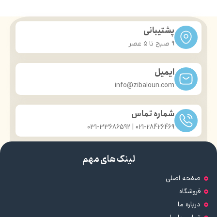
پشتیبانی
9 صبح تا ۵ عصر
ایمیل
info@zibaloun.com
شماره تماس
021-28426469 | 031-33686592
لینک های مهم
صفحه اصلی
فروشگاه
درباره ما