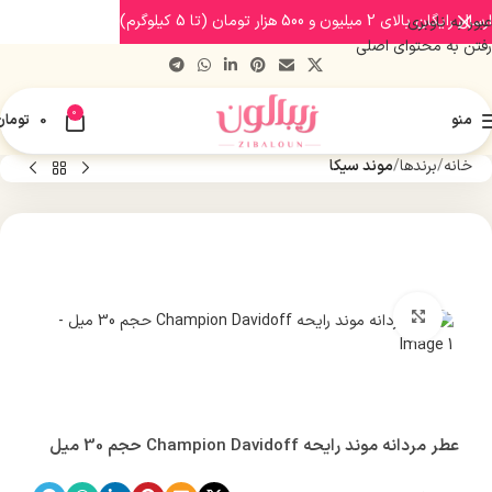
ارسال رایگان بالای 2 میلیون و 500 هزار تومان (تا 5 کیلوگرم)
عبور به ناوبری
رفتن به محتوای اصلی
0
منو
0
تومان
خانه
برندها
موند سیکا
بزرگنمایی تصویر
عطر مردانه موند رایحه Champion Davidoff حجم 30 میل