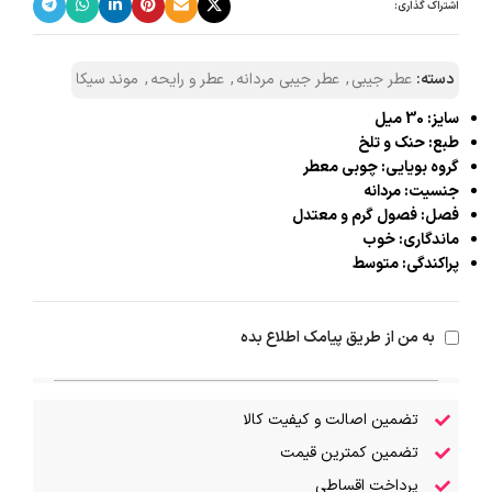
اشتراک گذاری:
دسته:
عطر جیبی
,
عطر جیبی مردانه
,
عطر و رایحه
,
موند سیکا
سایز: 30 میل
طبع: حنک و تلخ
گروه بویایی: چوبی معطر
جنسیت: مردانه
فصل: فصول گرم و معتدل
ماندگاری: خوب
پراکندگی: متوسط
به من از طریق پیامک اطلاع بده
تضمین اصالت و کیفیت کالا
تضمین کمترین قیمت
پرداخت اقساطی