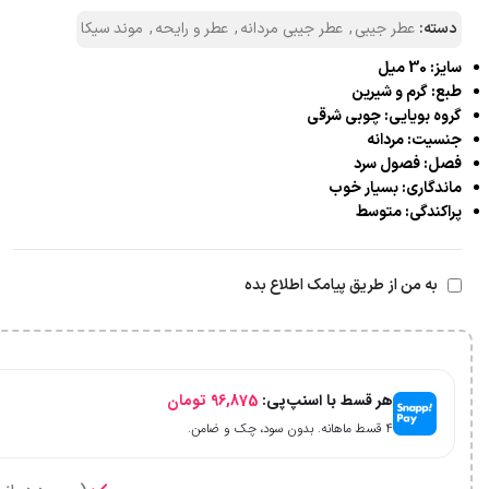
دسته:
عطر جیبی
,
عطر جیبی مردانه
,
عطر و رایحه
,
موند سیکا
سایز: 30 میل
طبع: گرم و شیرین
گروه بویایی: چوبی شرقی
جنسیت: مردانه
فصل: فصول سرد
ماندگاری: بسیار خوب
پراکندگی: متوسط
به من از طریق پیامک اطلاع بده
هر قسط با اسنپ‌پی:
96,875
تومان
۴ قسط ماهانه. بدون سود، چک و ضامن.