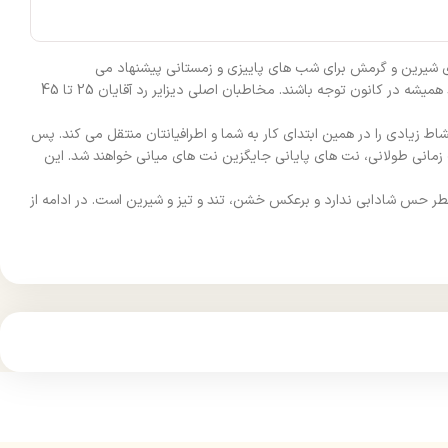
ارد. دانهیل قرمز با بوی شیرین و گرمش برای شب‌ های پاییزی و زمستانی پیشنهاد می‌
شود.طراحی و فرمولاسیون این عطر دانهیل قرمز را عطرساز برجسته و کاربلد «Michel Almairac» انجام داده است. این عطر برای آقایانی است که دوست دارند همیشه در کانون توجه باشند. مخاطبان اصلی دیزایر رد آقایان 25 تا 45
 زیادی را در همین ابتدای کار به شما و اطرافیانتان منتقل می‌ کند. پس
ت‌ زمانی طولانی، نت‌ های پایانی جایگزین نت‌ های میانی خواهند شد. این
طر حس شادابی ندارد و برعکس خشن، تند و تیز و شیرین است. در ادامه از