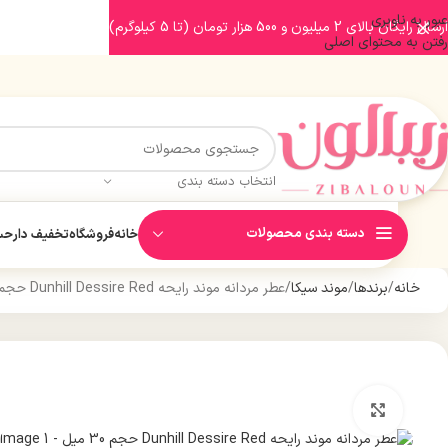
عبور به ناوبری
ارسال رایگان بالای 2 میلیون و 500 هزار تومان (تا 5 کیلوگرم)
رفتن به محتوای اصلی
انتخاب دسته بندی
دسته بندی محصولات
خانه
فروشگاه
تخفیف دار
حسا
خانه
برندها
موند سیکا
عطر مردانه موند رایحه Dunhill Dessire Red حجم 30 میل
بزرگنمایی تصویر