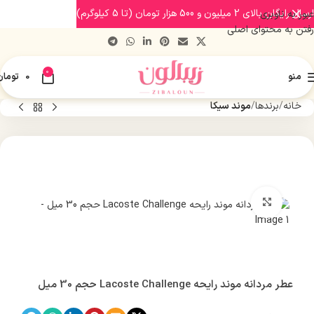
ارسال رایگان بالای 2 میلیون و 500 هزار تومان (تا 5 کیلوگرم)
عبور به ناوبری
رفتن به محتوای اصلی
0
منو
0
تومان
خانه
برندها
موند سیکا
بزرگنمایی تصویر
عطر مردانه موند رایحه Lacoste Challenge حجم 30 میل