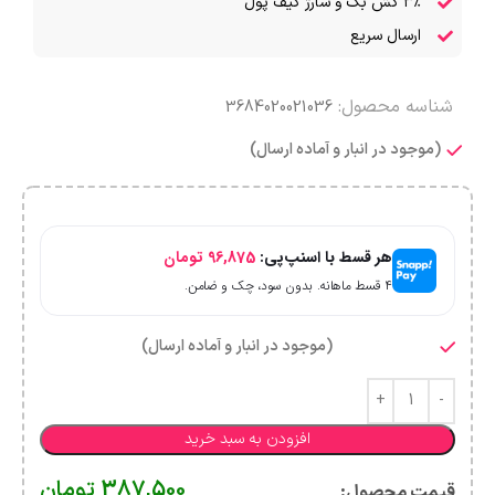
۳٪ کش بک و شارژ کیف پول
ارسال سریع
شناسه محصول:
3684020021036
(موجود در انبار و آماده ارسال)
هر قسط با اسنپ‌پی:
96,875
تومان
۴ قسط ماهانه. بدون سود، چک و ضامن.
(موجود در انبار و آماده ارسال)
افزودن به سبد خرید
387,500
تومان
قیمت محصول:​