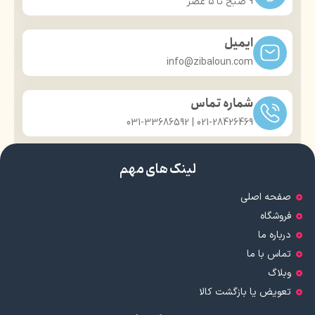
9 صبح تا ۵ عصر
ایمیل
info@zibaloun.com
شماره تماس
021-28426469 | 031-33686592
لینک های مهم
صفحه اصلی
فروشگاه
درباره ما
تماس با ما
وبلاگ
تعویض یا بازگشت کالا