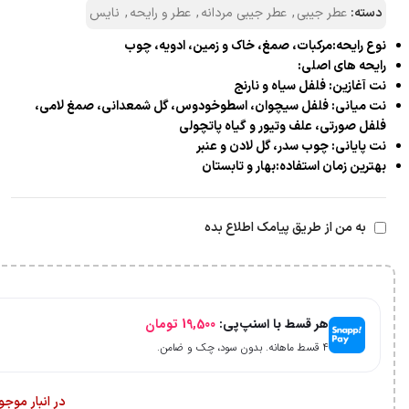
دسته:
عطر جیبی
,
عطر جیبی مردانه
,
عطر و رایحه
,
نایس
نوع رایحه:مرکبات، صمغ، خاک و زمین، ادویه، چوب
رایحه های اصلی:
نت آغازین: فلفل سیاه و نارنج
نت میانی: فلفل سیچوان، اسطوخودوس، گل شمعدانی، صمغ لامی،
فلفل صورتی، علف وتیور و گیاه پاتچولی
نت پایانی: چوب سدر، گل لادن و عنبر
بهترین زمان استفاده:بهار و تابستان
به من از طریق پیامک اطلاع بده
هر قسط با اسنپ‌پی:
19,500
تومان
۴ قسط ماهانه. بدون سود، چک و ضامن.
در انبار موج