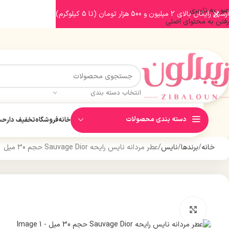
عبور به ناوبری
ارسال رایگان بالای 2 میلیون و 500 هزار تومان (تا 5 کیلوگرم)
رفتن به محتوای اصلی
انتخاب دسته بندی
دسته بندی محصولات
خانه
فروشگاه
تخفیف دار
حسا
خانه
برندها
نایس
عطر مردانه نایس رایحه Sauvage Dior حجم 30 میل
بزرگنمایی تصویر