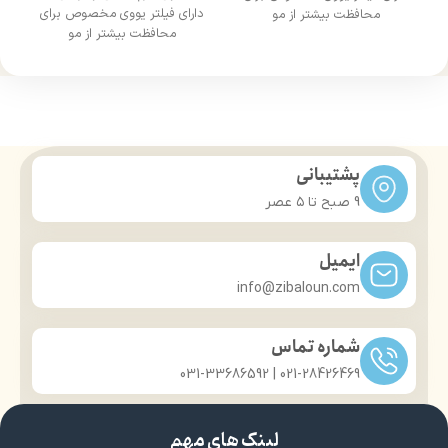
دارای فیلتر یووی مخصوص برای
محافظت بیشتر از مو
محافظت بیشتر از مو
درخشان کننده مو
درخشان کننده مو
حجم 120 میلی‌لیتر
حجم 120 میلی‌لیتر
تحت لیسانس کشور آلمان
تحت لیسانس کشور آلمان
دارای مجوز سارمان غذا و دارو
دارای مجوز سارمان غذا و دارو
پشتیبانی
9 صبح تا ۵ عصر
ایمیل
info@zibaloun.com
شماره تماس
021-28426469 | 031-33686592
لینک های مهم