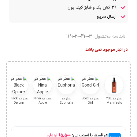
۳٪ کش بک و شارژ کیف پول
ارسال سریع
شناسه محصول:
1191020041003
در انبار موجود نمی باشد
عطر مو YSL
عطر مو Good
عطر مو
عطر مو Nina
عطر مو Black
oir
Opium
Apple
Euphoria
Girl
Manifesto
هر قسط با اسنپ‌پی:
15,500
تومان