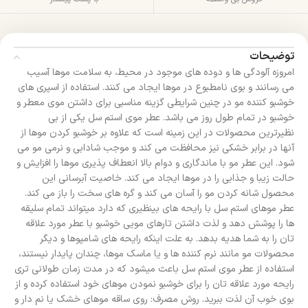
توضیحات
امروزه آلودگی ها و دوده های موجود در محیط، به سلامت موها آسیب
می رسانند و بوی نامطبوع در موها ایجاد می کنند. استفاده از اسپری های
خوشبو کننده مو در چنین شرایطی گزینه مناسبی برای داشتن موی معطر و
خوشبو در تمام طول روز می باشد. عطر موی استم سل یکی از بی
نظیرترین محصولات در این زمینه است که علاوه بر خوشبو کردن موها از
آنها در برابر خشکی نیز محافظت می کند و موجب شادابی و نرمی مو می
شود. این عطر مو با ماندگاری و دوام بالا انعطاف پذیری موها را افزایش و
حالت زیبا و جذابی را در موها ایجاد می کند. خاصیت آبرسانی این
محصول شانه کردن مو را آسان می کند و گره های سخت را باز می کند.
عطر موهای استم سل با رایحه های بینظیری که دارد میتواند تمام سلیقه
ها را پوشش دهد و لذت داشتن تارهای مویی خوشبو با عطر مورد علاقه
تان را به شما هدیه بدهد. به علت اینکه رایحه های شامپوها و دیگر
محصولات مو مانند نرم کننده ها و یا ماسک موها، چندان پایدار نیستند،
استفاده از عطر موی استم سل باعث میشود که در مدت زمان طولانی تری
رایحه مورد علاقه تان را برای خوشبو نمودن موهای خود استفاده کرده و از
بوی خوب آن لذت ببرید. روش مصرف: روی ساقه موهای خشک یا نم دار و