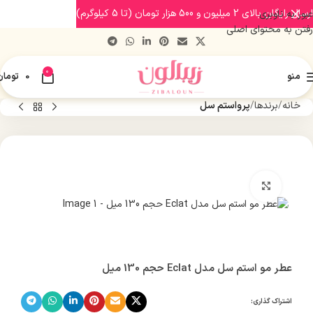
ارسال رایگان بالای 2 میلیون و 500 هزار تومان (تا 5 کیلوگرم)
عبور به ناوبری
رفتن به محتوای اصلی
0
منو
0
تومان
خانه
برندها
پرواستم سل
بزرگنمایی تصویر
عطر مو استم سل مدل Eclat حجم 130 میل
اشتراک گذاری: