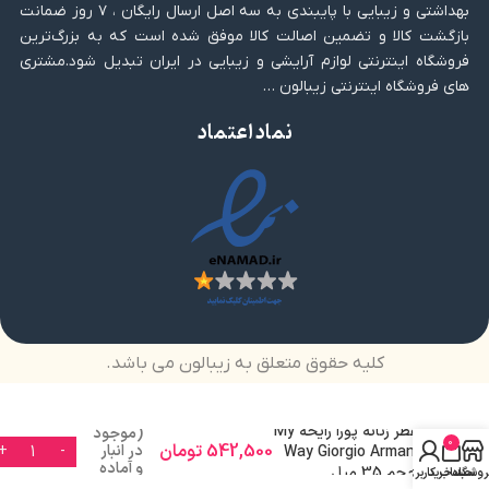
بهداشتی و زیبایی با پایبندی به سه اصل ارسال رایگان ، ۷ روز ضمانت
بازگشت کالا و تضمین اصالت کالا موفق شده است که به بزرگ‌ترین
فروشگاه اینترنتی لوازم آرایشی و زیبایی در ایران تبدیل شود.مشتری
های فروشگاه اینترنتی زیبالون …
نماد اعتماد
کلیه حقوق متعلق به زیبالون می باشد.
عطر زنانه پورا رایحه My
(موجود
0
542,500
تومان
در انبار
Way Giorgio Armani
و آماده
حجم 35 میل
روشگاه
سبد خرید
حساب کاربری من
ارسال)