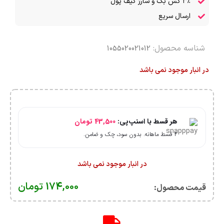
۳٪ کش بک و شارژ کیف پول
ارسال سریع
شناسه محصول:
1055020021012
در انبار موجود نمی باشد
هر قسط با اسنپ‌پی:
43,500
تومان
۴ قسط ماهانه. بدون سود، چک و ضامن.
در انبار موجود نمی باشد
174,000
تومان
قیمت محصول:​