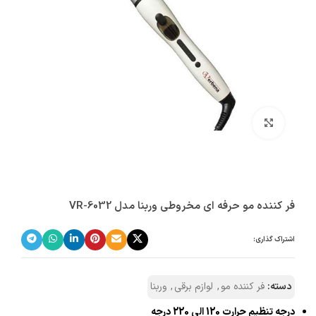
بزرگنمایی تصویر
فر کننده مو حرفه ای مخروطی وربنا مدل VR-6032
اشتراک گذاری:
دسته:
فر کننده‌ مو
,
لوازم برقی
,
وربنا
درجه تنظیم حرارت 120 الی 220 درجه