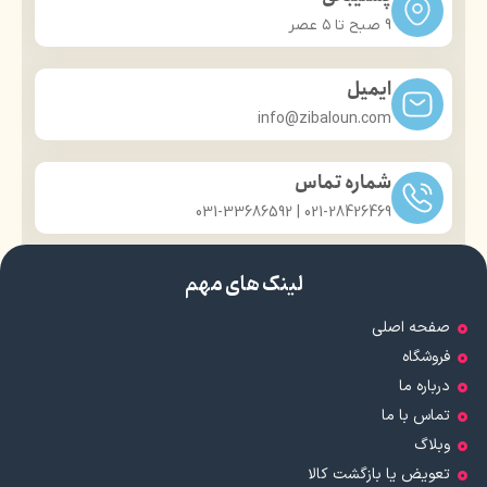
حلقه آویزان کردن سشوار
سیم ۳ متری
9 صبح تا ۵ عصر
حلقه آویزان کردن سشوار
ایمیل
info@zibaloun.com
شماره تماس
021-28426469 | 031-33686592
لینک های مهم
صفحه اصلی
فروشگاه
درباره ما
تماس با ما
وبلاگ
تعویض یا بازگشت کالا