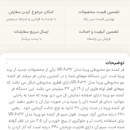
تضمین قیمت محصولات
امکان مرجوع کردن سفارش
بهترین قیمت بین رقبا
با توجه به قوانین و شرایط مرجوعی
تضمین کیفیت و اصالت
ارسال سریع سفارشات
فروش بی واسطه
با پست پیشتاز
توضیحات
فر کننده مو مخروطی وربنا مدل VR-6032 یکی از محصولات جدید از برند
وربنا است. این دستگاه موهای شما را در کمترین زمان، فر میکند. فر کننده
مو مخروطی وربنا مدل VR-6032دارای قطری مخروطی شکل می باشد که
موهای قطر لوله فلزی آن از 19 الی 32 میلیمتر می باشد. این دستگاه فر
کننده مو وربنا دارای صفحه نمایش ال سی دی بوده که شما به راحتی
بتوانید دمای فر کننده تان را ببنید و در صورت نیاز آن را تغییر دهید. این
فر کننده وربنا در مدت زمان 30 ثانیه به اوج حالت گرمایی خود ، یعنی
220 درجه سانتی گراد میرسد. طول سیم فر کننده مو وربنا مدل VR-6032
برای استفاده راحت تر و جلوگیری از پیچ خوردن آن 2.5 متر در نظر گرفته
شده است. سیم آن دارای قابلیت چرخش 360 درجه است که کار کردن با