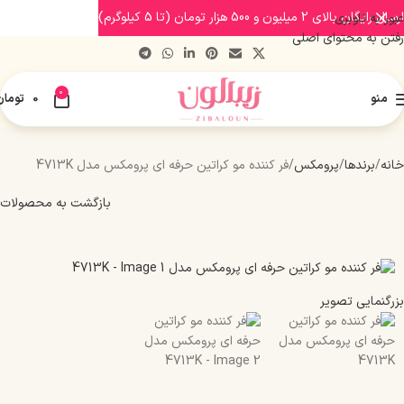
ارسال رایگان بالای 2 میلیون و 500 هزار تومان (تا 5 کیلوگرم)
عبور به ناوبری
رفتن به محتوای اصلی
0
منو
0
تومان
خانه
برندها
پرومکس
فر کننده مو کراتین حرفه ای پرومکس مدل 4713K
بازگشت به محصولات
بزرگنمایی تصویر