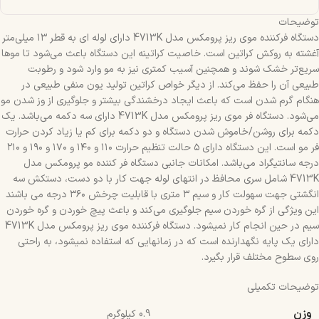
توضیحات
دستگاه فرکننده موی ریز پرومکس مدل 4713K دارای لوله ای به قطر ۱۳ میلی‌متر
آغشته به روکش کراتین است. خاصیت کراتینه این دستگاه باعث می‌شود تا مو‌ها
سریع‌تر خشک شوند و همچنین آسیب کمتری نیز به مو وارد شود و رطوبت
طبیعی آن را حفظ می‌کند. از دیگر خواص کراتین تولید یون منفی طبیعی در
هنگام گرم شدن است که باعث ایجاد درخشندگی بیشتر و جلوگیری از وز شدن مو
می‌شود. دستگاه فر موی ریز پرومکس مدل 4713K دارای سه دکمه می‌باشد. یک
دکمه برای روشن/خاموش شدن دستگاه و دو دکمه برای کم یا زیاد کردن حرارت
فر مو است. این دستگاه دارای ۵ حالت تنظیم حرارت ۱۱۰ و ۱۴۰ و ۱۷۰ و ۱۹۰ و ۲۱۰
درجه سانتیگراد می‌باشد. امکانات جانبی دستگاه فر کننده مو پرومکس مدل
4713K شامل سری محافظ در انتهای لوله جهت کار با دو دست، دستکش سه
انگشتی جهت سهولت کار و سیم ۳ متری با قابلیت چرخش ۳۶۰ درجه‌ می باشند
این ویژگی از گره خوردن سیم جلوگیری می‌کند و باعث پیچ خوردن و گره خوردن
سیم در حین انجام کار نمیشود. دستگاه فرکننده موی ریز پرومکس مدل 4713K
دارای یک پایه نگهدارنده است که در زمانهایی که استفاده نمیشود، به راحتی
روی سطوح مختلف قرار بگیرد.
توضیحات تکمیلی
وزن
0.9 کیلوگرم