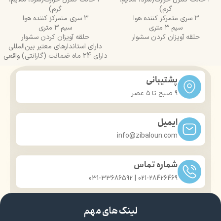
گرم)
گرم)
۳ سری متمرکز کننده هوا
۳ سری متمرکز کننده هوا
سیم ۳ متری
سیم ۳ متری
حلقه آویزان کردن سشوار
حلقه آویزان کردن سشوار
دارای استاندارهای معتبر بین‌المللی
دارای 24 ماه ضمانت (گارانتی) واقعی
پشتیبانی
9 صبح تا ۵ عصر
ایمیل
info@zibaloun.com
شماره تماس
021-28426469 | 031-33686592
لینک های مهم