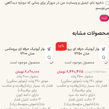
ذخیره نام، ایمیل و وبسایت من در مرورگر برای زمانی که دوباره دیدگاهی
می‌نویسم.
محصولات مشابه
15%
سشوار آیونیک حرفه ای پرومکس
سشوار آیونیک حرفه ای پرومکس
مدل 7250
مدل 7200
محصول موجود است
محصول موجود است
8,460,475
تومان
8,090,000
تومان
9,953,500
تومان
سشوار ۲۵۰۰ وات
سشوار ۲۰۰۰ وات
موتور ۲۲۰ ولت (موتور سنگین)
موتور ۲۲۰ ولت (موتور سنگین)
فشار باد بسیار زیاد(پرقدرت و مناسب
فشار باد بسیار زیاد(پرقدرت و مناسب
برای براشینگ)
برای براشینگ)
دارای دکمه باد سرد
دارای دکمه آیون
۳ حالت کنترل فشار
۳ حالت کنترل فشار
باد(خاموش،متوسط،زیاد)
باد(خاموش،متوسط،زیاد)
۳ حالت کنترل حرارت(سرد، ملایم،
۳ حالت کنترل حرارت(سرد، ملایم،