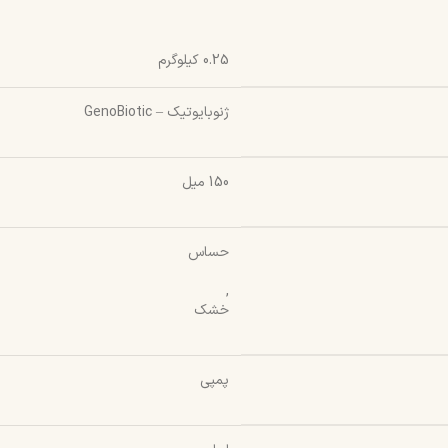
0.25 کیلوگرم
ژنوبایوتیک – GenoBiotic
150 میل
حساس
,
خشک
پمپی