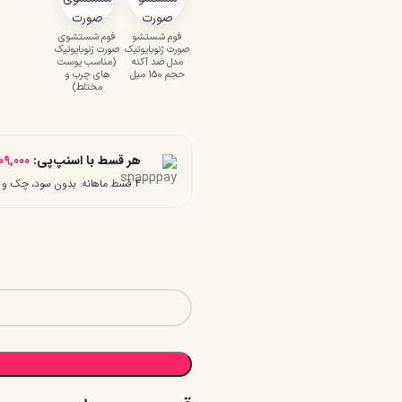
فوم شستشو
فوم شستشوی
صورت ژنوبایوتیک
صورت ژنوبایوتیک
مدل ضد آکنه
(مناسب پوست
حجم 150 میل
های چرب و
مختلط)
هر قسط با اسنپ‌پی:
09,000
۴ قسط ماهانه. بدون سود، چک و ضامن.