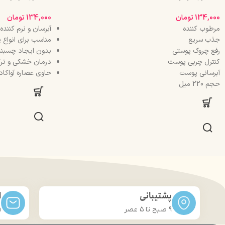
134,000
تومان
134,000
تومان
مرطوب کننده
آبرسان و نرم کنن
جذب سریع
مناسب برای انواع
رفع چروک پوستی
بدون ایجاد چسبن
کنترل چربی پوست
درمان خشکی و ت
آبرسانی پوست
حاوی عصاره آواکاد
حجم 220 میل
پشتیبانی
ا
9 صبح تا ۵ عصر
m