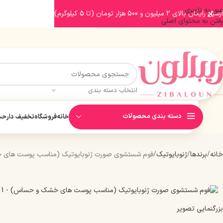
عبور به ناوبری
ارسال رایگان بالای 2 میلیون و 500 هزار تومان (تا 5 کیلوگرم)
رفتن به محتوای اصلی
انتخاب دسته بندی
دسته بندی محصولات
خانه
فروشگاه
تخفیف دار
حسا
خانه
برندها
ژنوبایوتیک
فوم شستشوی صورت ژنوبایوتیک (مناسب پوست های
بزرگنمایی تصویر