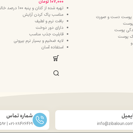
107,000
تومان
تهیه شده از کتان و پنبه 100 درصد خالص
مناسب پاک کردن آرایش
ده پوست دست و صورت
بافت نرم و لطیف
 پوست
دارای دور دوخت
دگی پوست
قابلیت جذب مناسب
رک پوست
لایه ضخیم و بسیار نرم بیرونی
و
استفاده آسان
یمیل
شماره تماس
021-28426469 | 031-33686592
info@zibaloun.co