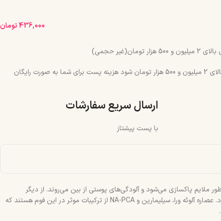
436,000
تومان
مان(غیر حجمی)
چنانچه جمع سبد خرید شما بالای 2 میلیون و 500 هزار تومان شود هزینه پست برای شما به صورت رایگان
ارسال سریع سفارشات
با پست پیشتاز
یم پاکسازی می‌شود و آلودگی‌های پوستی از بین می‌روند. از دیگر
خصوصیات این فوم این است که از مواد صابونی و پارابن استفاده نشده است. با استفاده از این محصول، از بروز التهابات و حساسیت‌های پوستی پیشگیری می‌شود. عصاره آلوئه ورا، سیلیمارین و NA-PCA از ترکیبات موثر در این فوم هستند که