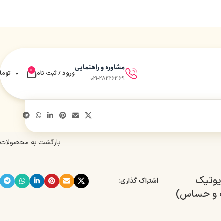
مشاوره و راهنمایی
0
ورود / ثبت نام
0
توما
021-28426469
بازگشت به محصولات
یوتیک
اشتراک گذاری:
 و حساس)