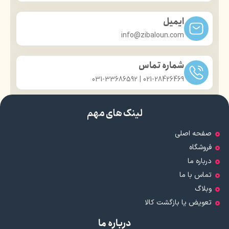
ایمیل
info@zibaloun.com
شماره تماس
021-28426469 | 031-33686592
لینک های مهم
صفحه اصلی
فروشگاه
درباره ما
تماس با ما
وبلاگ
تعویض یا بازگشت کالا
درباره ما