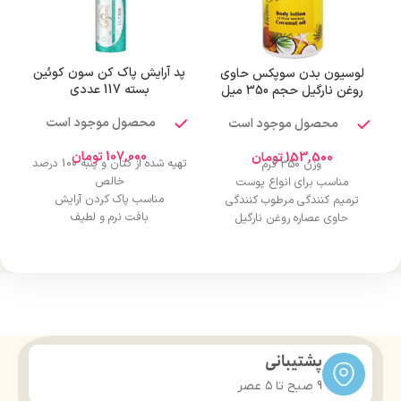
پد آرایش پاک کن سون کوئین
لوسیون بدن سوپکس حاوی
بسته 117 عددی
روغن نارگیل حجم 350 میل
محصول موجود است
محصول موجود است
107,000
تومان
153,500
تومان
تهیه شده از کتان و پنبه 100 درصد
وزن 350 گرم
خالص
مناسب برای انواع پوست
مناسب پاک کردن آرایش
ترمیم کنندگی مرطوب کنندگی
بافت نرم و لطیف
حاوی عصاره روغن نارگیل
دارای دور دوخت
ترکیبات: پارافین مایع، گلسیرین،
قابلیت جذب مناسب
عصاره آلوئه ورا، روغن نارگیل،
لایه ضخیم و بسیار نرم بیرونی
ستیل الکل، استئاریل الکل، سدیم
استفاده آسان
پیرو لیدون کربوکسیلات، تری
اتانول آمین، اوره، اسانس مجاز
آرایشی، پارابن، آب دیونزه
دارای مجوز سازمان غذا و دارو
پشتیبانی
9 صبح تا ۵ عصر