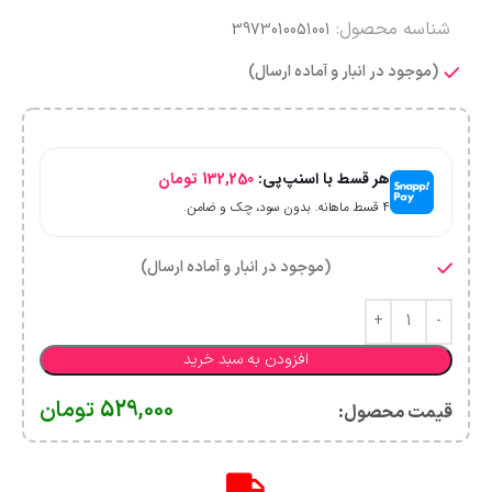
شناسه محصول:
3973010051001
(موجود در انبار و آماده ارسال)
هر قسط با اسنپ‌پی:
132,250
تومان
۴ قسط ماهانه. بدون سود، چک و ضامن.
(موجود در انبار و آماده ارسال)
افزودن به سبد خرید
529,000
تومان
قیمت محصول:​