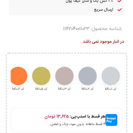
۳٪ کش بک و شارژ کیف پول
ارسال سریع
شناسه محصول:
1142040011023
در انبار موجود نمی باشد
کد M101
کد M102
کد M103
کد M105
کد M106
کد
هر قسط با اسنپ‌پی:
13,625
تومان
۴ قسط ماهانه. بدون سود، چک و ضامن.