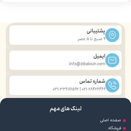
حجم 120 میلی‌لیتر
حجم 120 میلی‌لیتر
تحت لیسانس کشور آلمان
تحت لیسانس کشور آلمان
دارای مجوز سارمان غذا و دارو
دارای مجوز سارمان غذا و دارو
پشتیبانی
9 صبح تا ۵ عصر
ایمیل
info@zibaloun.com
شماره تماس
021-28426469 | 031-33686592
لینک های مهم
صفحه اصلی
فروشگاه