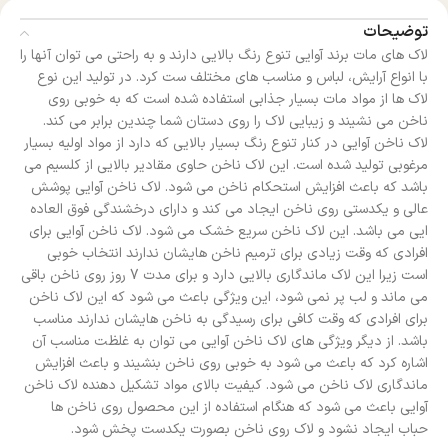
توضیحات
لاک های مات برند آوایی تنوع رنگ بالایی دارند و به راحتی می توان آنها را
با انواع آرایش، لباس و مناسب های مختلف ست کرد. در تولید این نوع
لاک ها از مواد مات بسیار جذابی استفاده شده است که به خوبی روی
ناخن می نشیند و زیبایی لاک را روی دستان شما چندین برابر می کند.
لاک ناخن آوایی در کنار تنوع رنگ بسیار بالایی که دارد از مواد اولیه بسیار
مرغوبی تولید شده است. این لاک ناخن حاوی مقادیر بالایی از کلسیم می
باشد که باعث افزایش استحکام ناخن می شود. لاک ناخن آوایی پوشش
عالی و یکدستی روی ناخن ایجاد می کند و دارای درخشندگی فوق العاده
ایی می باشد. این لاک ناخن سریع خشک می شود. لاک ناخن آوایی برای
افرادی که وقت زیادی برای ترمیم ناخن هایشان ندارند انتخاب خوبی
است زیرا این لاک ماندگاری بالایی دارد و برای مدت 7 روز روی ناخن باقی
می ماند و لب پر نمی شود، این ویژگی باعث می شود که این لاک ناخن
برای افرادی که وقت کافی برای رسیدگی به ناخن هایشان ندارند مناسب
باشد. از دیگر ویژگی های لاک ناخن آوایی می توان به غلظت مناسب آن
اشاره کرد که باعث می شود به خوبی روی ناخن بنشیند و باعث افزایش
ماندگاری لاک ناخن می شود. کیفیت بالای مواد تشکیل دهنده لاک ناخن
آوایی باعث می شود که هنگام استفاده از این محصول روی ناخن ها
حباب ایجاد نشود و لاک روی ناخن بصورت یکدست پخش شود.