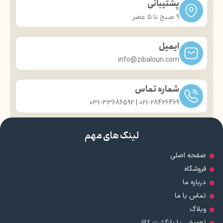
پشتیبانی
9 صبح تا ۵ عصر
ایمیل
info@zibaloun.com
شماره تماس
021-28426469 | 031-33686592
لینک های مهم
صفحه اصلی
فروشگاه
درباره ما
تماس با ما
وبلاگ
تعویض یا بازگشت کالا