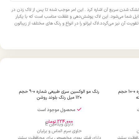
یت خشک شدن سریع آن اشاره کرد . این امر موجب شده تا پس از لاک زدن در
تایل شما می‌شود. این لاک پوشش‌دهی و غلظت مناسب است که با یکبار
 آن نیز می‌گردد.لاک لیزانو را در انواع و رنگ های مختلف از زیبالون
رنگ مو الوکسین سری طبیعی شماره 0-10 حجم
رنگ مو الوکسین سری طبیعی شماره 0-9 حجم
120 میل رنگ بلوند روشن
محصول موجود است
224,000
تومان
دارای ویتامین E
ن
حاوی سرم الماس و برلیان
افظت بیشتر
دارای فیلتر یووی مخصوص برای محافظت بیشتر