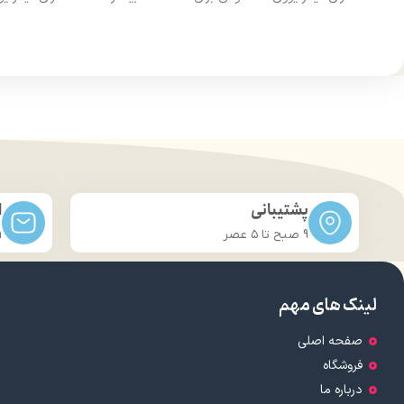
از مو
درخشان کننده مو
حجم 120 میلی‌لیتر
تحت لیسانس کشور آلمان
تح
دارای مجوز سارمان غذا و دارو
دارا
پشتیبانی
ا
9 صبح تا ۵ عصر
m
لینک های مهم
صفحه اصلی
فروشگاه
درباره ما