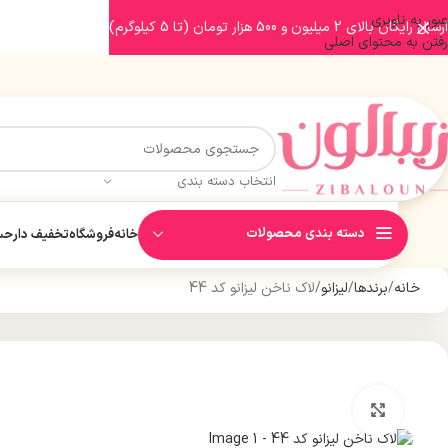
عبور به ناوبری
ارسال رایگان بالای 2 میلیون و 500 هزار تومان (تا 5 کیلوگرم)
رفتن به محتوای اصلی
انتخاب دسته بندی
دسته بندی محصولات
خانه
فروشگاه
تخفیف دار
حسا
خانه
برندها
لیزانو
لاک ناخن لیزانو کد 44
بزرگنمایی تصویر