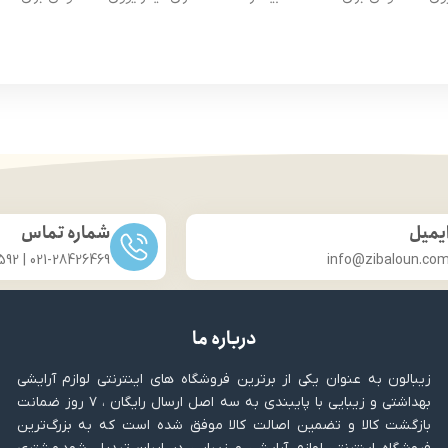
از مو
از مو
درخشان کننده مو
درخشان کننده مو
حجم 120 میلی‌لیتر
حجم 120 میلی‌لیتر
ت لیسانس کشور آلمان
تحت لیسانس کشور آلما
ی مجوز سارمان غذا و دارو
دارای مجوز سارمان غذا و د
یمیل
شماره تماس
021-28426469 | 031-33686592
info@zibaloun.co
درباره ما
زیبالون به عنوان یکی از برترین فروشگاه های اینترنتی لوازم آرایشی
بهداشتی و زیبایی با پایبندی به سه اصل ارسال رایگان ، ۷ روز ضمانت
بازگشت کالا و تضمین اصالت کالا موفق شده است که به بزرگ‌ترین