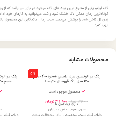
لاک لیزانو یکی از مطرح ترین برند های لاک موجود در بازار می باشد که از
کوتاه‌ترین زمان ممکن لاک خشک شود و شما می‌توانید به کارهای خود ادا
زدن کل ناخن شما را پوشش می‌دهد. مدت زمان ماندگاری این محصول بالا بوده
تهیه کنید .
محصولات مشابه
5%
رنگ مو الوکسین سری طبیعی شماره 0-4 حجم
120 میل رنگ قهوه ای متوسط
حجم 120 میل رنگ بلوند متوسط قوی
محصول موجود است
212,800
تومان
224,000
تومان
دارای ویتامین E
حاوی سرم الماس و برلیان
حا
دارای فیلتر یووی مخصوص برای محافظت بیشتر
دارای فیلتر