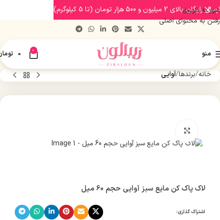
ارسال رایگان بالای 2 میلیون و 500 هزار تومان (تا 5 کیلوگرم)
عبور به ناوبری
رفتن به محتوای اصلی
0
منو
0
تومان
خانه
برندها
آوایی
بزرگنمایی تصویر
لاک پاک کن مایع سبز آوایی حجم 60 میل
اشتراک گذاری: