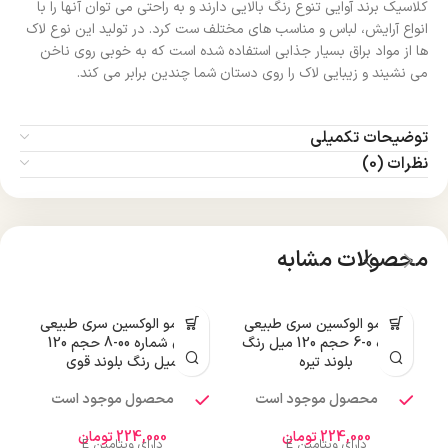
کلاسیک برند آوایی تنوع رنگ بالایی دارند و به راحتی می توان آنها را با
انواع آرایش، لباس و مناسب های مختلف ست کرد. در تولید این نوع لاک
ها از مواد براق بسیار جذابی استفاده شده است که به خوبی روی ناخن
می نشیند و زیبایی لاک را روی دستان شما چندین برابر می کند.
توضیحات تکمیلی
نظرات (0)
محصولات مشابه
رنگ مو الوکسین سری طبیعی
رنگ مو الوکسین سری طبیعی
ر
شماره 0-6 حجم 120 میل رنگ
قوی شماره 00-8 حجم 120
بلوند تیره
میل رنگ بلوند قوی
محصول موجود است
محصول موجود است
224,000
تومان
224,000
تومان
دارای ویتامین E
دارای ویتامین E