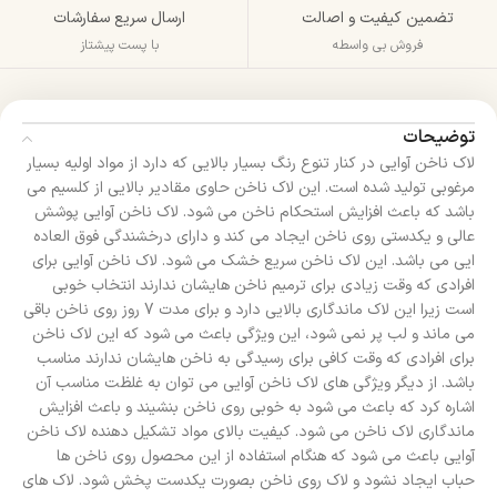
تضمین کیفیت و اصالت
ارسال سریع سفارشات
فروش بی واسطه
با پست پیشتاز
توضیحات
لاک ناخن آوایی در کنار تنوع رنگ بسیار بالایی که دارد از مواد اولیه بسیار
مرغوبی تولید شده است. این لاک ناخن حاوی مقادیر بالایی از کلسیم می
باشد که باعث افزایش استحکام ناخن می شود. لاک ناخن آوایی پوشش
عالی و یکدستی روی ناخن ایجاد می کند و دارای درخشندگی فوق العاده
ایی می باشد. این لاک ناخن سریع خشک می شود. لاک ناخن آوایی برای
افرادی که وقت زیادی برای ترمیم ناخن هایشان ندارند انتخاب خوبی
است زیرا این لاک ماندگاری بالایی دارد و برای مدت 7 روز روی ناخن باقی
می ماند و لب پر نمی شود، این ویژگی باعث می شود که این لاک ناخن
برای افرادی که وقت کافی برای رسیدگی به ناخن هایشان ندارند مناسب
باشد. از دیگر ویژگی های لاک ناخن آوایی می توان به غلظت مناسب آن
اشاره کرد که باعث می شود به خوبی روی ناخن بنشیند و باعث افزایش
ماندگاری لاک ناخن می شود. کیفیت بالای مواد تشکیل دهنده لاک ناخن
آوایی باعث می شود که هنگام استفاده از این محصول روی ناخن ها
حباب ایجاد نشود و لاک روی ناخن بصورت یکدست پخش شود. لاک های