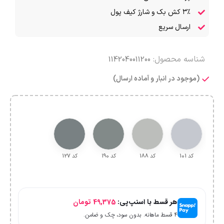
۳٪ کش بک و شارژ کیف پول
ارسال سریع
شناسه محصول:
1142040011200
(موجود در انبار و آماده ارسال)
کد 101
کد 188
کد 190
کد 127
هر قسط با اسنپ‌پی:
49,375
تومان
۴ قسط ماهانه. بدون سود، چک و ضامن.