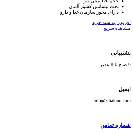
حجم 120 میلی‌لیتر
تحت لیسانس کشور آلمان
دارای مجوز سارمان غذا و دارو
ودن به سبد خرید
هده سریع
یبانی
یل
info@zibaloun.
اره تماس