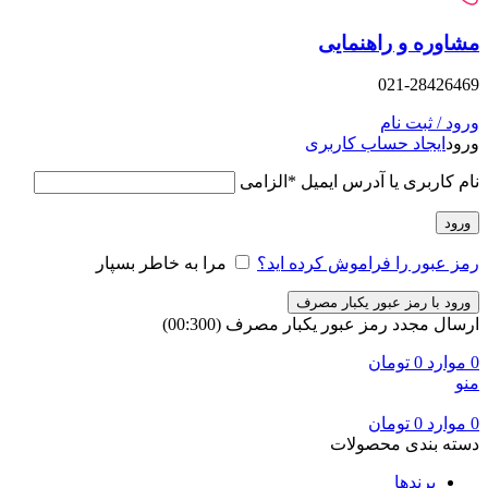
وره و راهنمایی
021-28426
د / ثبت نام
د
ایجاد حساب کاربری
 کاربری یا آدرس ایمیل
*
الزامی
ود
 عبور را فراموش کرده اید؟
مرا به خاطر بسپار
ود با رمز عبور یکبار مصرف
ال مجدد رمز عبور یکبار مصرف
(00:
300
)
وارد
0
تومان
وارد
0
تومان
ه بندی محصولات
برندها