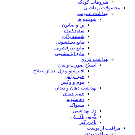
ملزومات کودک
محصولات بهداشتی
بهداشت عمومی
شوینده ها
پن و صابون
سفیدکننده
شیشه پاکن
مایع دستشویی
مایع ظرفشویی
مایع لباسشویی
بهداشت فردی
اصلاح صورت و بدن
افترشیو و ژل بعد از اصلاح
خود تراش
موم و وکس
بهداشت دهان و دندان
خمیر دندان
دهانشویه
مسواک
ژل بهداشتی
گوش پاک کن
ناخن گیر
مراقبت از پوست
مراقبت بدن