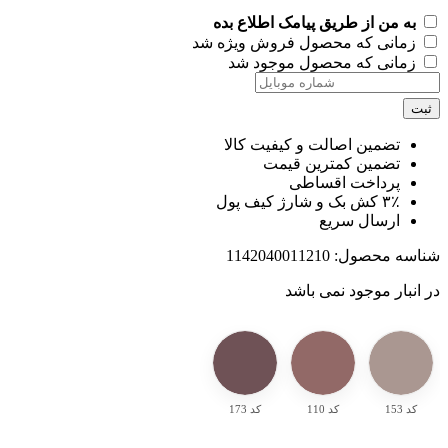
به من از طریق پیامک اطلاع بده
زمانی که محصول فروش ویژه شد
زمانی که محصول موجود شد
ت
تضمین اصالت و کیفیت کالا
تضمین کمترین قیمت
پرداخت اقساطی
۳٪ کش بک و شارژ کیف پول
ارسال سریع
اسه محصول:
1142040011210
انبار موجود نمی باشد
کد 153
کد 110
کد 173