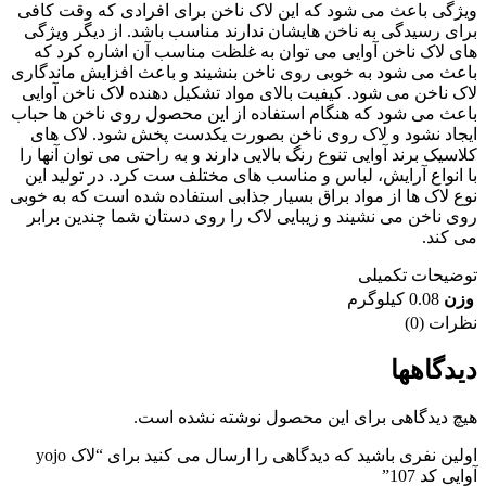
گی باعث می شود که این لاک ناخن برای افرادی که وقت کافی
ی رسیدگی به ناخن هایشان ندارند مناسب باشد. از دیگر ویژگی
 لاک ناخن آوایی می توان به غلظت مناسب آن اشاره کرد که
ث می شود به خوبی روی ناخن بنشیند و باعث افزایش ماندگاری
 ناخن می شود. کیفیت بالای مواد تشکیل دهنده لاک ناخن آوایی
ث می شود که هنگام استفاده از این محصول روی ناخن ها حباب
اد نشود و لاک روی ناخن بصورت یکدست پخش شود. لاک های
سیک برند آوایی تنوع رنگ بالایی دارند و به راحتی می توان آنها را
انواع آرایش، لباس و مناسب های مختلف ست کرد. در تولید این
 لاک ها از مواد براق بسیار جذابی استفاده شده است که به خوبی
 ناخن می نشیند و زیبایی لاک را روی دستان شما چندین برابر
کند.
یحات تکمیلی
ن
0.08 کیلوگرم
ات (0)
دگاهها
 دیدگاهی برای این محصول نوشته نشده است.
اولین نفری باشید که دیدگاهی را ارسال می کنید برای “لاک yojo
 کد 107”