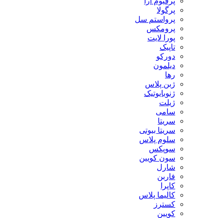
پرفیوم آرا
پرگولا
پرواستم سل
پرومکس
پورا لایت
تاپیک
دورکو
دیلمون
رها
ژبن پلاس
ژنوبایوتیک
ژیلت
سامی
سریتا
سریتا بیوتی
سلوم پلاس
سوپکس
سون کویین
شارل
فاربن
کاپرا
کالیما پلاس
کسترز
کویین