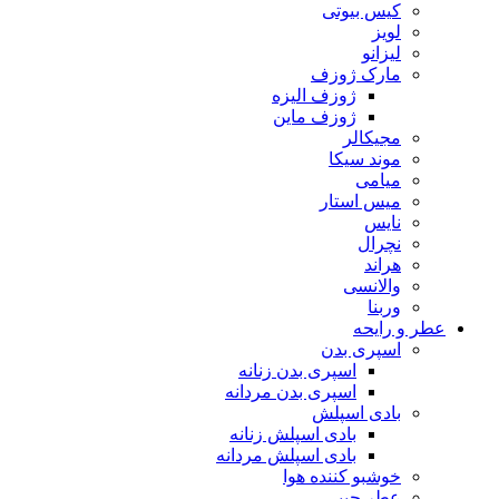
کیس بیوتی
لویز
لیزانو
مارک ژوزف
ژوزف الیزه
ژوزف ماین
مجیکالر
موند سیکا
میامی
میس استار
نایس
نچرال
هراند
والانسی
وربنا
عطر و رایحه
اسپری بدن
اسپری بدن زنانه
اسپری بدن مردانه
بادی اسپلش
بادی اسپلش زنانه
بادی اسپلش مردانه
خوشبو کننده هوا
عطر جیبی