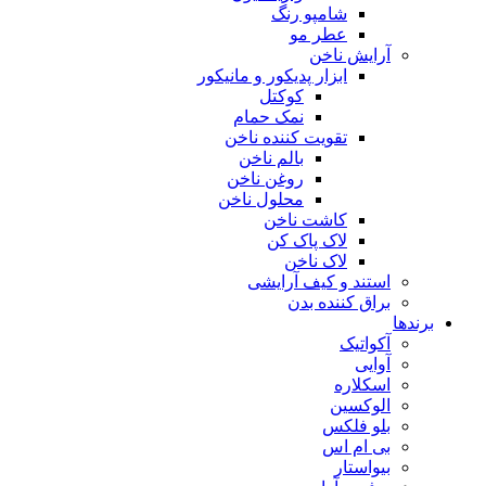
شامپو رنگ
عطر مو
آرایش ناخن
ابزار پدیکور و مانیکور
کوکتل
نمک حمام
تقویت کننده ناخن
بالم ناخن
روغن ناخن
محلول ناخن
کاشت ناخن
لاک پاک کن
لاک ناخن
استند و کیف آرایشی
براق کننده بدن
برندها
آکواتیک
آوایی
اسکلاره
الوکسین
بلو فلکس
بی ام اس
بیواستار