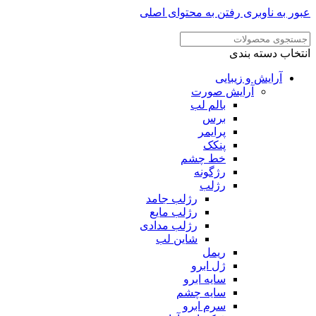
ر به ناوبری
رفتن به محتوای اصلی
خاب دسته بندی
آرایش و زیبایی
آرایش صورت
بالم لب
برس
پرایمر
پنکک
خط چشم
رژگونه
رژلب
رژلب جامد
رژلب مایع
رژلب مدادی
شاین لب
ریمل
ژل ابرو
سایه ابرو
سایه چشم
سرم ابرو