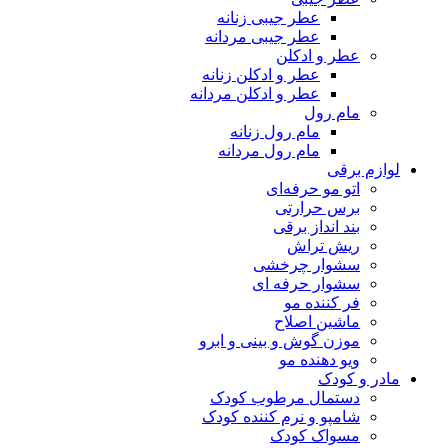
عطر جیبی زنانه
عطر جیبی مردانه
عطر و ادکلن
عطر و ادکلن زنانه
عطر و ادکلن مردانه
مام رول
مام رول زنانه
مام رول مردانه
لوازم برقی
اتو مو حرفه‌ای
برس حرارتی
بند انداز برقی
ریش تراش
سشوار چرخشی
سشوار حرفه ای
فر کننده‌ مو
ماشین اصلاح
موزن گوش و بینی و ابرو
ویو دهنده مو
مادر و کودک
دستمال مرطوب کودک
شامپو و نرم کننده کودک
مسواک کودک