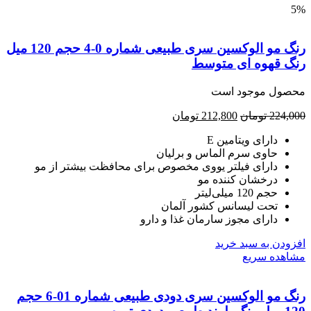
رنگ مو الوکسین سری طبیعی شماره 0-4 حجم 120 میل
گ قهوه ای متوسط
صول موجود است
224,
تومان
212,800
تومان
دارای ویتامین E
حاوی سرم الماس و برلیان
دارای فیلتر یووی مخصوص برای محافظت بیشتر از مو
درخشان کننده مو
حجم 120 میلی‌لیتر
تحت لیسانس کشور آلمان
دارای مجوز سارمان غذا و دارو
ودن به سبد خرید
هده سریع
رنگ مو الوکسین سری دودی طبیعی شماره 01-6 حجم