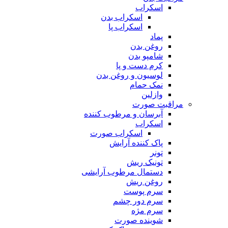
اسکراب
اسکراب بدن
اسکراب پا
پماد
روغن بدن
شامپو بدن
کرم دست و پا
لوسیون و روغن بدن
نمک حمام
وازلین
مراقبت صورت
آبرسان و مرطوب کننده
اسکراب
اسکراب صورت
پاک کننده آرایش
تونر
تونیک ریش
دستمال مرطوب آرایشی
روغن ریش
سرم پوست
سرم دور چشم
سرم مژه
شوینده صورت