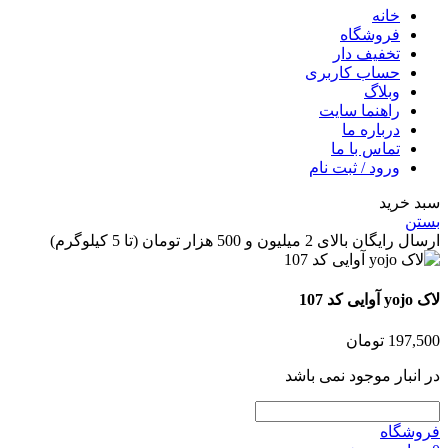
خانه
فروشگاه
تخفیف دار
حساب کاربری
وبلاگ
راهنما سایت
درباره ما
تماس با ما
ورود / ثبت نام
 خرید
ن
گان بالای 2 میلیون و 500 هزار تومان (تا 5 کیلوگرم)
 کد 107
197,
تومان
انبار موجود نمی باشد
شگاه