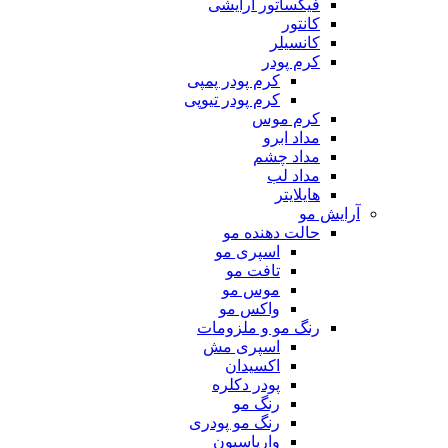
فیکساتور آرایشی
کانتور
کانسیلر
کرم پودر
کرم پودر پمپی
کرم پودر تیوپی
کرم موس
مداد ابرو
مداد چشم
مداد لب
هایلایتر
آرایش مو
حالت دهنده مو
اسپری مو
تافت مو
موس مو
واکس مو
رنگ مو و ملزومات
اسپری مش
اکسیدان
پودر دکلره
رنگ مو
رنگ مو پودری
واریاسیون