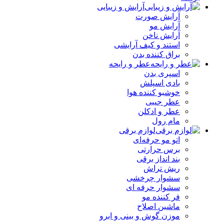
آرایش و زیبایی
آرایش صورت
آرایش مو
آرایش ناخن
استند و کیف آرایشی
براق کننده بدن
عطر و رایحه
اسپری بدن
بادی اسپلش
خوشبو کننده هوا
عطر جیبی
عطر و ادکلن
مام رول
لوازم برقی
اتو مو حرفه‌ای
برس حرارتی
بند انداز برقی
ریش تراش
سشوار چرخشی
سشوار حرفه ای
فر کننده‌ مو
ماشین اصلاح
موزن گوش و بینی و ابرو