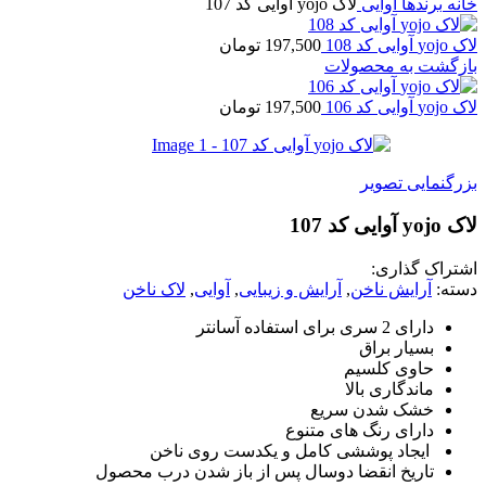
ه
برندها
آوایی
لاک yojo آوایی کد 107
 کد 108
197,500
تومان
گشت به محصولات
 کد 106
197,500
تومان
گنمایی تصویر
یی کد 107
راک گذاری:
ه:
آرایش ناخن
,
آرایش و زیبایی
,
آوایی
,
لاک ناخن
دارای 2 سری برای استفاده آسانتر
بسیار براق
حاوی کلسیم
ماندگاری بالا
خشک شدن سریع
دارای رنگ های متنوع
ایجاد پوششی کامل و یکدست روی ناخن
تاریخ انقضا دوسال پس از باز شدن درب محصول