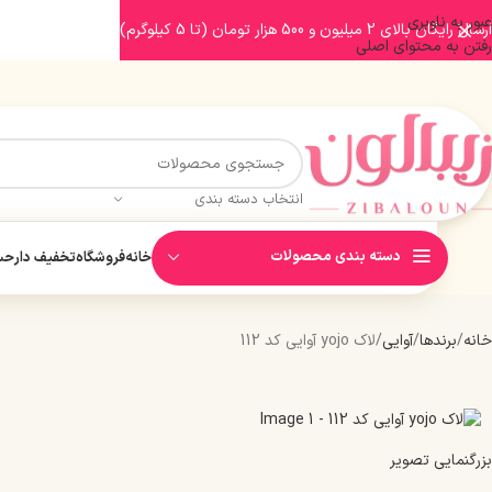
عبور به ناوبری
ارسال رایگان بالای 2 میلیون و 500 هزار تومان (تا 5 کیلوگرم)
رفتن به محتوای اصلی
انتخاب دسته بندی
دسته بندی محصولات
خانه
فروشگاه
تخفیف دار
حسا
خانه
برندها
آوایی
لاک yojo آوایی کد 112
بزرگنمایی تصویر