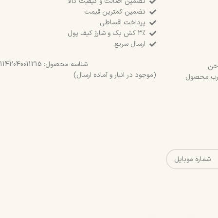
تضمین اصالت و کیفیت کالا
تضمین کمترین قیمت
پرداخت اقساطی
۳٪ کش بک و شارژ کیف پول
ارسال سریع
شناسه محصول:
1142040011215
خن
(موجود در انبار و آماده ارسال)
درب محصول