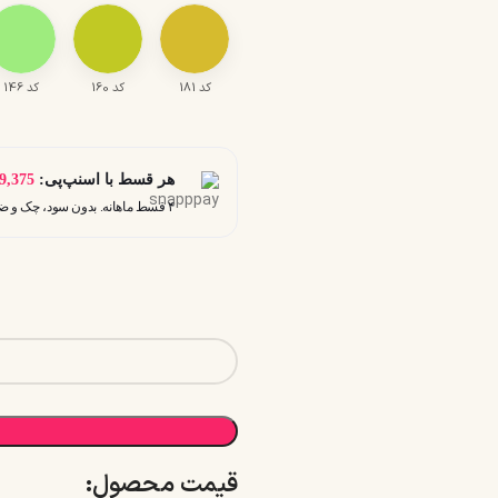
کد 181
کد 160
کد 146
هر قسط با اسنپ‌پی:
9,375
۴ قسط ماهانه. بدون سود، چک و ضامن.
قیمت محصول:​