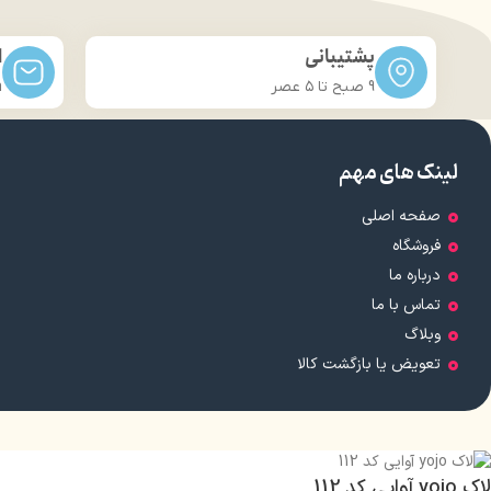
پشتیبانی
ا
9 صبح تا ۵ عصر
m
لینک های مهم
صفحه اصلی
فروشگاه
درباره ما
تماس با ما
وبلاگ
تعویض یا بازگشت کالا
لاک yojo آوایی کد 112