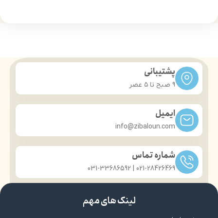
درخشان کننده مو
درخشان کننده مو
حجم 120 میلی‌لیتر
حجم 120 میلی‌لیتر
تحت لیسانس کشور آلمان
تحت لیسانس کشور آلمان
دارای مجوز سارمان غذا و دارو
دارای مجوز سارمان غذا و دارو
پشتیبانی
9 صبح تا ۵ عصر
ایمیل
info@zibaloun.com
شماره تماس
021-28426469 | 031-33686592
لینک های مهم