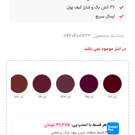
۳٪ کش بک و شارژ کیف پول
ارسال سریع
شناسه محصول:
1142040011223
در انبار موجود نمی باشد
کد 121
کد 195
کد 143
کد 119
کد 172
هر قسط با اسنپ‌پی:
49,375
تومان
۴ قسط ماهانه. بدون سود، چک و ضامن.