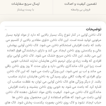
تضمین کیفیت و اصالت
ارسال سریع سفارشات
فروش بی واسطه
با پست پیشتاز
توضیحات
لاک ناخن آوایی در کنار تنوع رنگ بسیار بالایی که دارد از مواد اولیه بسیار
مرغوبی تولید شده است. این لاک ناخن حاوی مقادیر بالایی از کلسیم می
باشد که باعث افزایش استحکام ناخن می شود. لاک ناخن آوایی پوشش
عالی و یکدستی روی ناخن ایجاد می کند و دارای درخشندگی فوق العاده
ایی می باشد. این لاک ناخن سریع خشک می شود. لاک ناخن آوایی برای
افرادی که وقت زیادی برای ترمیم ناخن هایشان ندارند انتخاب خوبی
است زیرا این لاک ماندگاری بالایی دارد و برای مدت 7 روز روی ناخن باقی
می ماند و لب پر نمی شود، این ویژگی باعث می شود که این لاک ناخن
برای افرادی که وقت کافی برای رسیدگی به ناخن هایشان ندارند مناسب
باشد. از دیگر ویژگی های لاک ناخن آوایی می توان به غلظت مناسب آن
اشاره کرد که باعث می شود به خوبی روی ناخن بنشیند و باعث افزایش
ماندگاری لاک ناخن می شود. کیفیت بالای مواد تشکیل دهنده لاک ناخن
آوایی باعث می شود که هنگام استفاده از این محصول روی ناخن ها
حباب ایجاد نشود و لاک روی ناخن بصورت یکدست پخش شود. لاک های