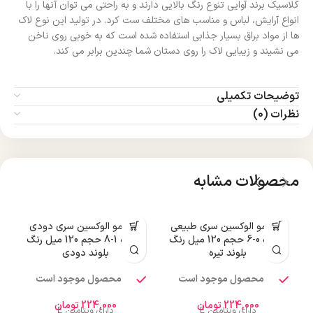
کلاسیک برند آوایی تنوع رنگ بالایی دارند و به راحتی می توان آنها را با
انواع آرایش، لباس و مناسب های مختلف ست کرد. در تولید این نوع لاک
ها از مواد براق بسیار جذابی استفاده شده است که به خوبی روی ناخن
می نشیند و زیبایی لاک را روی دستان شما چندین برابر می کند.
توضیحات تکمیلی
نظرات (0)
محصولات مشابه
رنگ مو الوکسین سری طبیعی
رنگ مو الوکسین سری دودی
ر
شماره 0-6 حجم 120 میل رنگ
شماره 1-8 حجم 120 میل رنگ
بلوند تیره
بلوند دودی
محصول موجود است
محصول موجود است
224,000
تومان
224,000
تومان
دارای ویتامین E
دارای ویتامین E