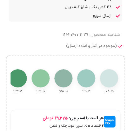
۳٪ کش بک و شارژ کیف پول
ارسال سریع
شناسه محصول:
1142040011229
(موجود در انبار و آماده ارسال)
کد 178
کد 129
کد 158
کد 122
کد 123
هر قسط با اسنپ‌پی:
49,375
تومان
۴ قسط ماهانه. بدون سود، چک و ضامن.