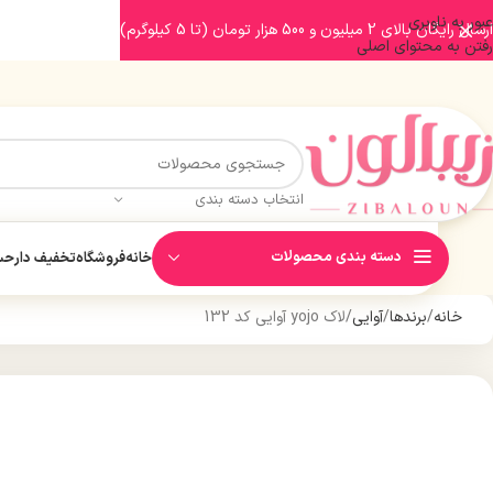
عبور به ناوبری
ارسال رایگان بالای 2 میلیون و 500 هزار تومان (تا 5 کیلوگرم)
رفتن به محتوای اصلی
انتخاب دسته بندی
دسته بندی محصولات
خانه
فروشگاه
تخفیف دار
حسا
خانه
برندها
آوایی
لاک yojo آوایی کد 132