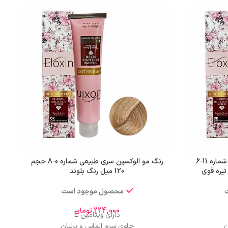
رنگ مو الوکسین سری دودی قوی شماره 11-6
رنگ مو الوکسین سری طبیعی شماره 0-8 حجم
120 میل رنگ بلوند
محصول موجود است
224,000
تومان
دارای ویتامین E
ن
حاوی سرم الماس و برلیان