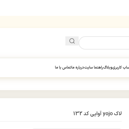
ب کاربری
وبلاگ
راهنما سایت
درباره ما
تماس با ما
لاک yojo آوایی کد 132