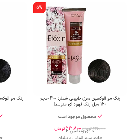
5%
رنگ مو الوکسین سری طبیعی شماره 0-4 حجم
120 میل رنگ قهوه ای متوسط
محصول موجود است
212,800
تومان
224,000
تومان
دارای ویتامین E
حاوی سرم الماس و برلیان
حا