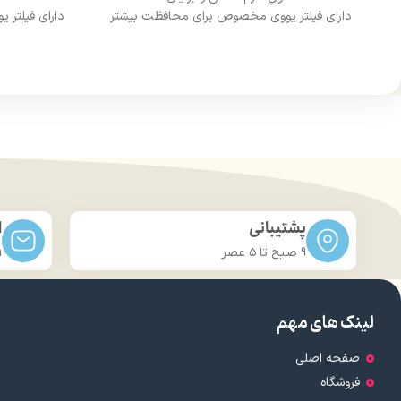
دارای فیلتر یووی مخصوص برای محافظت بیشتر
دارای فیلتر
از مو
درخشان کننده مو
حجم 120 میلی‌لیتر
تحت لیسانس کشور آلمان
تح
دارای مجوز سارمان غذا و دارو
دارا
پشتیبانی
ا
9 صبح تا ۵ عصر
m
لینک های مهم
صفحه اصلی
فروشگاه