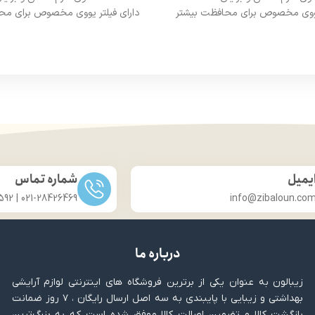
 یووی مخصوص برای محافظت بیشتر
دارای فیلتر یووی مخصوص برای مح
از مو
از مو
درخشان کننده مو
درخشان کننده مو
حجم 120 میلی‌لیتر
حجم 120 میلی‌لیتر
ت لیسانس کشور آلمان
تحت لیسانس کشور آلما
ی مجوز سارمان غذا و دارو
دارای مجوز سارمان غذا و د
یمیل
شماره تماس
021-28426469 | 031-33686592
info@zibaloun.co
درباره ما
زیبالون به عنوان یکی از برترین فروشگاه های اینترنتی لوازم آرایشی
بهداشتی و زیبایی با پایبندی به سه اصل ارسال رایگان ، ۷ روز ضمانت
بازگشت کالا و تضمین اصالت کالا موفق شده است که به بزرگ‌ترین