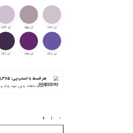
کد 177
کد 155
کد 184
کد 140
کد 165
کد 141
هر قسط با اسنپ‌پی:
9,375
۴ قسط ماهانه. بدون سود، چک و ضامن.