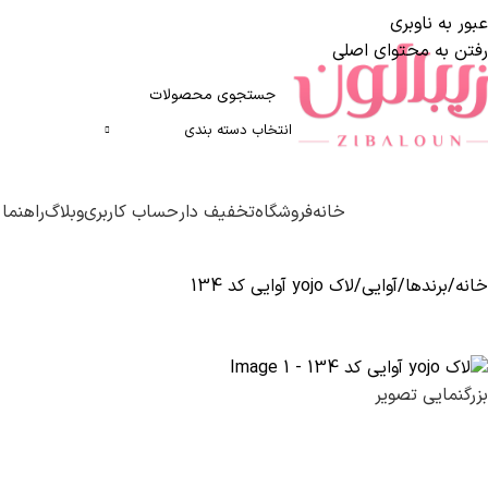
عبور به ناوبری
رفتن به محتوای اصلی
انتخاب دسته بندی
ته بندی محصولات
خانه
فروشگاه
تخفیف دار
حساب کاربری
وبلاگ
راهنما
خانه
برندها
آوایی
لاک yojo آوایی کد 134
بزرگنمایی تصویر