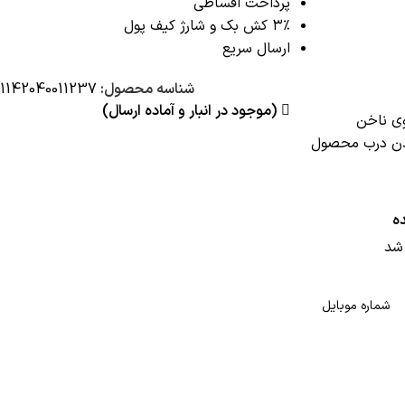
پرداخت اقساطی
۳٪ کش بک و شارژ کیف پول
ارسال سریع
شناسه محصول:
1142040011237
(موجود در انبار و آماده ارسال)
ی ناخن
شدن درب محصول
ه
شد