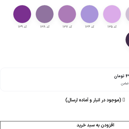
کد 135
کد 136
کد 137
کد 138
کد 139
4
تومان
(موجود در انبار و آماده ارسال)
افزودن به سبد خرید