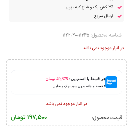
۳٪ کش بک و شارژ کیف پول
ارسال سریع
شناسه محصول:
1142040011245
در انبار موجود نمی باشد
هر قسط با اسنپ‌پی:
49,375
تومان
۴ قسط ماهانه. بدون سود، چک و ضامن.
در انبار موجود نمی باشد
197,500
تومان
قیمت محصول:​