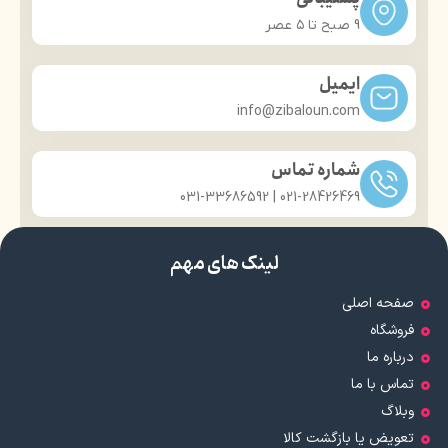
9 صبح تا ۵ عصر
ایمیل
info@zibaloun.com
شماره تماس
021-28426469 | 031-33686592
لینک های مهم
صفحه اصلی
فروشگاه
درباره ما
تماس با ما
وبلاگ
تعویض یا بازگشت کالا