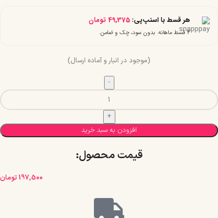
هر قسط با اسنپ‌پی:
49,375
تومان
۴ قسط ماهانه. بدون سود، چک و ضامن.
(موجود در انبار و آماده ارسال)
افزودن به سبد خرید
قیمت محصول:​
197,500
تومان