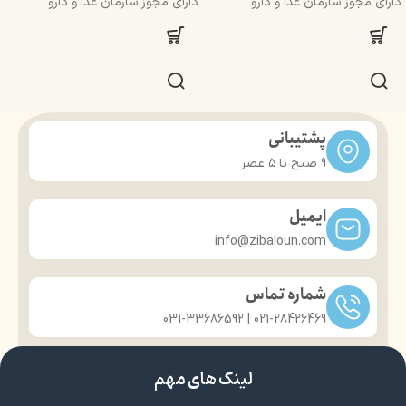
دارای مجوز سارمان غذا و دارو
دارای مجوز سارمان غذا و دارو
پشتیبانی
9 صبح تا ۵ عصر
ایمیل
info@zibaloun.com
شماره تماس
021-28426469 | 031-33686592
لینک های مهم