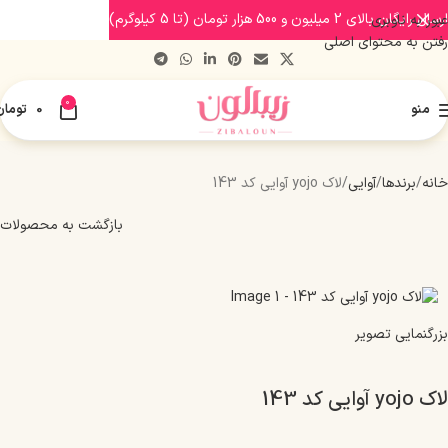
ارسال رایگان بالای 2 میلیون و 500 هزار تومان (تا 5 کیلوگرم)
عبور به ناوبری
رفتن به محتوای اصلی
0
منو
0
تومان
خانه
برندها
آوایی
لاک yojo آوایی کد 143
بازگشت به محصولات
بزرگنمایی تصویر
لاک yojo آوایی کد 143