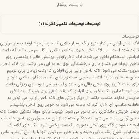
با پست پیشتاز
توضیحات
توضیحات تکمیلی
نظرات (0)
توضیحات
لاک ناخن آوایی در کنار تنوع رنگ بسیار بالایی که دارد از مواد اولیه بسیار مرغوبی
تولید شده است. این لاک ناخن حاوی مقادیر بالایی از کلسیم می باشد که باعث
افزایش استحکام ناخن می شود. لاک ناخن آوایی پوشش عالی و یکدستی روی
ناخن ایجاد می کند و دارای درخشندگی فوق العاده ایی می باشد. این لاک ناخن
سریع خشک می شود. لاک ناخن آوایی برای افرادی که وقت زیادی برای ترمیم
ناخن هایشان ندارند انتخاب خوبی است زیرا این لاک ماندگاری بالایی دارد و
برای مدت 7 روز روی ناخن باقی می ماند و لب پر نمی شود، این ویژگی باعث
می شود که این لاک ناخن برای افرادی که وقت کافی برای رسیدگی به ناخن
هایشان ندارند مناسب باشد. از دیگر ویژگی های لاک ناخن آوایی می توان به
غلظت مناسب آن اشاره کرد که باعث می شود به خوبی روی ناخن بنشیند و
باعث افزایش ماندگاری لاک ناخن می شود. کیفیت بالای مواد تشکیل دهنده لاک
ناخن آوایی باعث می شود که هنگام استفاده از این محصول روی ناخن ها حباب
ایجاد نشود و لاک روی ناخن بصورت یکدست پخش شود. لاک های کلاسیک
برند آوایی تنوع رنگ بالایی دارند و به راحتی می توان آنها را با انواع آرایش، لباس
و مناسب های مختلف ست کرد. در تولید این نوع لاک ها از مواد براق بسیار