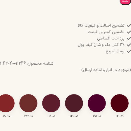
ثبت
تضمین اصالت و کیفیت کالا
تضمین کمترین قیمت
پرداخت اقساطی
۳٪ کش بک و شارژ کیف پول
ارسال سریع
شناسه محصول:
1142040011246
(موجود در انبار و آماده ارسال)
کد 121
کد 195
کد 120
کد 119
کد 172
کد 118