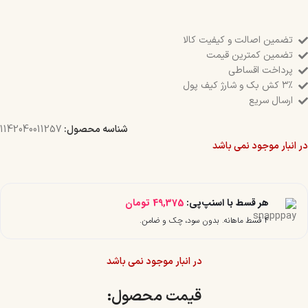
تضمین اصالت و کیفیت کالا
تضمین کمترین قیمت
پرداخت اقساطی
۳٪ کش بک و شارژ کیف پول
ارسال سریع
شناسه محصول:
1142040011257
در انبار موجود نمی باشد
هر قسط با اسنپ‌پی:
49,375
تومان
۴ قسط ماهانه. بدون سود، چک و ضامن.
در انبار موجود نمی باشد
قیمت محصول:​