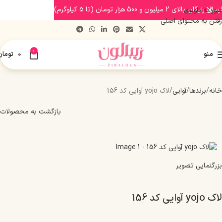
ارسال رایگان بالای 2 میلیون و 500 هزار تومان (تا 5 کیلوگرم)
عبور به ناوبری
رفتن به محتوای اصلی
0
منو
0
تومان
خانه
برندها
آوایی
لاک yojo آوایی کد 156
بازگشت به محصولات
بزرگنمایی تصویر
لاک yojo آوایی کد 156