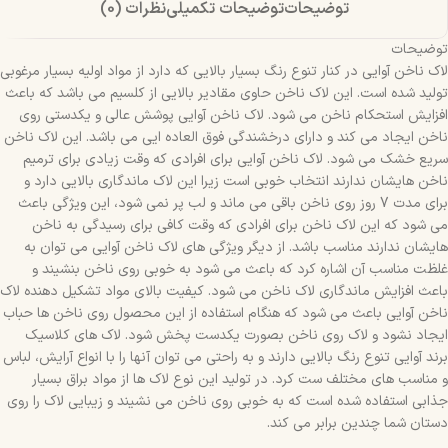
توضیحات
توضیحات تکمیلی
نظرات (0)
توضیحات
لاک ناخن آوایی در کنار تنوع رنگ بسیار بالایی که دارد از مواد اولیه بسیار مرغوبی
تولید شده است. این لاک ناخن حاوی مقادیر بالایی از کلسیم می باشد که باعث
افزایش استحکام ناخن می شود. لاک ناخن آوایی پوشش عالی و یکدستی روی
ناخن ایجاد می کند و دارای درخشندگی فوق العاده ایی می باشد. این لاک ناخن
سریع خشک می شود. لاک ناخن آوایی برای افرادی که وقت زیادی برای ترمیم
ناخن هایشان ندارند انتخاب خوبی است زیرا این لاک ماندگاری بالایی دارد و
برای مدت 7 روز روی ناخن باقی می ماند و لب پر نمی شود، این ویژگی باعث
می شود که این لاک ناخن برای افرادی که وقت کافی برای رسیدگی به ناخن
هایشان ندارند مناسب باشد. از دیگر ویژگی های لاک ناخن آوایی می توان به
غلظت مناسب آن اشاره کرد که باعث می شود به خوبی روی ناخن بنشیند و
باعث افزایش ماندگاری لاک ناخن می شود. کیفیت بالای مواد تشکیل دهنده لاک
ناخن آوایی باعث می شود که هنگام استفاده از این محصول روی ناخن ها حباب
ایجاد نشود و لاک روی ناخن بصورت یکدست پخش شود. لاک های کلاسیک
برند آوایی تنوع رنگ بالایی دارند و به راحتی می توان آنها را با انواع آرایش، لباس
و مناسب های مختلف ست کرد. در تولید این نوع لاک ها از مواد براق بسیار
جذابی استفاده شده است که به خوبی روی ناخن می نشیند و زیبایی لاک را روی
دستان شما چندین برابر می کند.