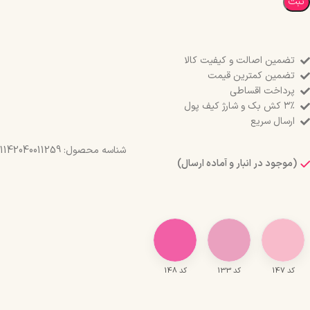
ثبت
تضمین اصالت و کیفیت کالا
تضمین کمترین قیمت
پرداخت اقساطی
۳٪ کش بک و شارژ کیف پول
ارسال سریع
شناسه محصول:
1142040011259
(موجود در انبار و آماده ارسال)
کد 147
کد 133
کد 148