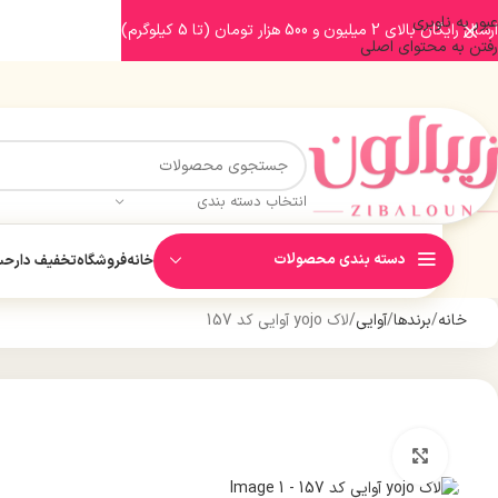
عبور به ناوبری
ارسال رایگان بالای 2 میلیون و 500 هزار تومان (تا 5 کیلوگرم)
رفتن به محتوای اصلی
انتخاب دسته بندی
دسته بندی محصولات
خانه
فروشگاه
تخفیف دار
حسا
خانه
برندها
آوایی
لاک yojo آوایی کد 157
بزرگنمایی تصویر