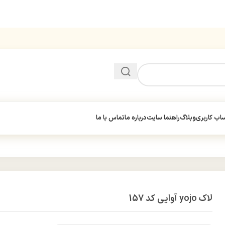
ب کاربری
وبلاگ
راهنما سایت
درباره ما
تماس با ما
لاک yojo آوایی کد 157