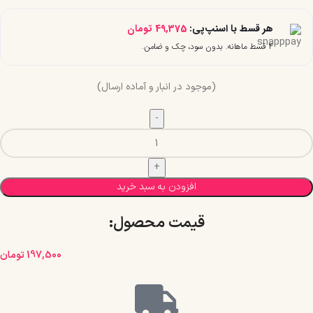
هر قسط با اسنپ‌پی:
49,375
تومان
۴ قسط ماهانه. بدون سود، چک و ضامن.
(موجود در انبار و آماده ارسال)
افزودن به سبد خرید
قیمت محصول:​
197,500
تومان