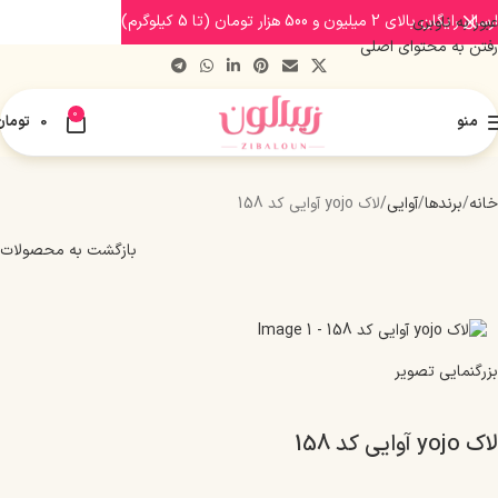
ارسال رایگان بالای 2 میلیون و 500 هزار تومان (تا 5 کیلوگرم)
عبور به ناوبری
رفتن به محتوای اصلی
0
منو
0
تومان
خانه
برندها
آوایی
لاک yojo آوایی کد 158
بازگشت به محصولات
بزرگنمایی تصویر
لاک yojo آوایی کد 158