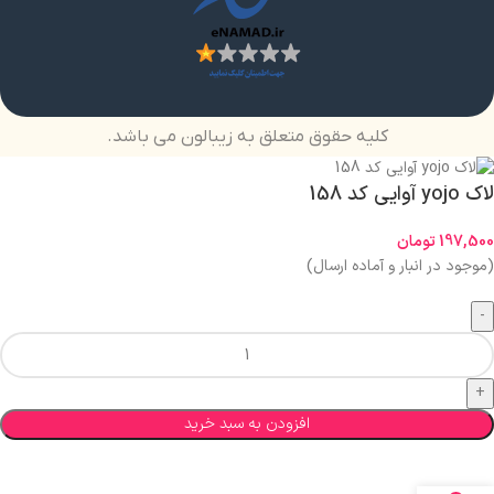
کلیه حقوق متعلق به زیبالون می باشد.
لاک yojo آوایی کد 158
197,500
تومان
(موجود در انبار و آماده ارسال)
افزودن به سبد خرید