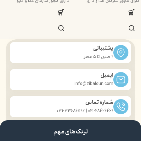
دارای مجوز سارمان غذا و دارو
دارای مجوز سارمان غذا و دارو
پشتیبانی
9 صبح تا ۵ عصر
ایمیل
info@zibaloun.com
شماره تماس
021-28426469 | 031-33686592
لینک های مهم