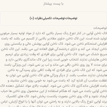
با پست پیشتاز
توضیحات
توضیحات تکمیلی
نظرات (0)
توضیحات
لاک ناخن آوایی در کنار تنوع رنگ بسیار بالایی که دارد از مواد اولیه بسیار مرغوبی
تولید شده است. این لاک ناخن حاوی مقادیر بالایی از کلسیم می باشد که باعث
افزایش استحکام ناخن می شود. لاک ناخن آوایی پوشش عالی و یکدستی روی
ناخن ایجاد می کند و دارای درخشندگی فوق العاده ایی می باشد. این لاک ناخن
سریع خشک می شود. لاک ناخن آوایی برای افرادی که وقت زیادی برای ترمیم
ناخن هایشان ندارند انتخاب خوبی است زیرا این لاک ماندگاری بالایی دارد و
برای مدت 7 روز روی ناخن باقی می ماند و لب پر نمی شود، این ویژگی باعث
می شود که این لاک ناخن برای افرادی که وقت کافی برای رسیدگی به ناخن
هایشان ندارند مناسب باشد. از دیگر ویژگی های لاک ناخن آوایی می توان به
غلظت مناسب آن اشاره کرد که باعث می شود به خوبی روی ناخن بنشیند و
باعث افزایش ماندگاری لاک ناخن می شود. کیفیت بالای مواد تشکیل دهنده لاک
ناخن آوایی باعث می شود که هنگام استفاده از این محصول روی ناخن ها حباب
ایجاد نشود و لاک روی ناخن بصورت یکدست پخش شود. لاک های کلاسیک
برند آوایی تنوع رنگ بالایی دارند و به راحتی می توان آنها را با انواع آرایش، لباس
و مناسب های مختلف ست کرد. در تولید این نوع لاک ها از مواد براق بسیار