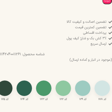
ثبت
تضمین اصالت و کیفیت کالا
تضمین کمترین قیمت
پرداخت اقساطی
۳٪ کش بک و شارژ کیف پول
ارسال سریع
شناسه محصول:
1142040011261
(موجود در انبار و آماده ارسال)
کد 178
کد 129
کد 122
کد 123
کد 124
کد 125